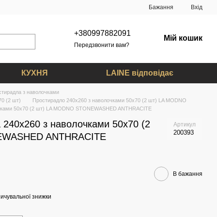
Бажання
Вхід
+380997882091
Мій кошик
Передзвонити вам?
КУХНЯ
LAINE відповідає
стирадла з наволочками
0 (2 шт)
Простирадло 240х260 з наволочками 50х70 (2 шт) LA MODNO
лочками 50x70 (2 шт) LA MODNO STONEWASHED ANTHRACITE
 240x260 з наволочками 50x70 (2
Артикул
200393
EWASHED ANTHRACITE
В бажання
ичувальної знижки