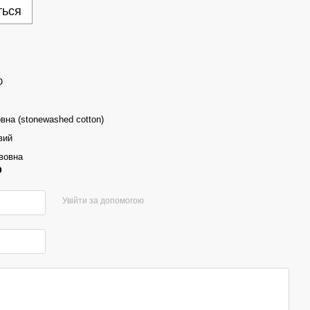
ться
O
вна (stonewashed cotton)
вий
вовна
р
Увійти за допомогою