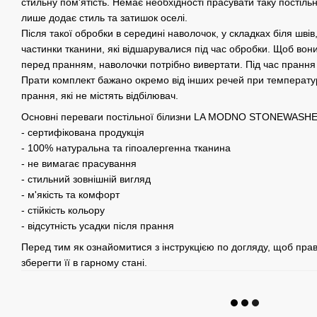
стильну пом'ятість. Немає необхідності прасувати таку постільну
лише додає стиль та затишок оселі.
Після такої обробки в середині наволочок, у складках біля шві
частинки тканини, які відшарувалися під час обробки. Щоб вон
перед пранням, наволочки потрібно вивертати. Під час прання
Прати комплект бажано окремо від інших речей при температур
прання, які не містять відбілювач.
Основні переваги постільної білизни LA MODNO STONEWASHE
- сертифікована продукція
- 100% натуральна та гіпоалергенна тканина
- не вимагає прасування
- стильний зовнішній вигляд
- м'якість та комфорт
- стійкість кольору
- відсутність усадки після прання
Перед тим як ознайомитися з інструкцією по догляду, щоб прав
зберегти її в гарному стані.