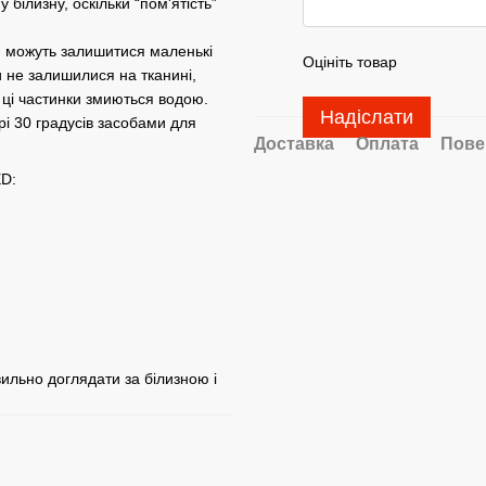
 білизну, оскільки “пом'ятість”
в, можуть залишитися маленькі
Оцініть товар
и не залишилися на тканині,
 ці частинки змиються водою.
Надіслати
і 30 градусів засобами для
Доставка
Оплата
Пове
D:
ильно доглядати за білизною і