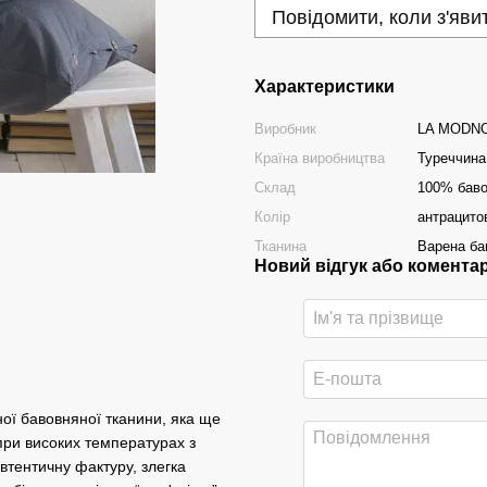
Повідомити, коли з'яви
Характеристики
Виробник
LA MODN
Країна виробництва
Туреччина
Склад
100% баво
Колір
антрацито
Тканина
Варена ба
Новий відгук або комента
ої бавовняної тканини, яка ще
 при високих температурах з
втентичну фактуру, злегка