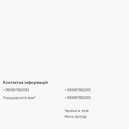
Контактна інформація
+380997882091
+380997882091
+380997882091
Передзвонити вам?
Україна м. Київ
Мапа проїзду