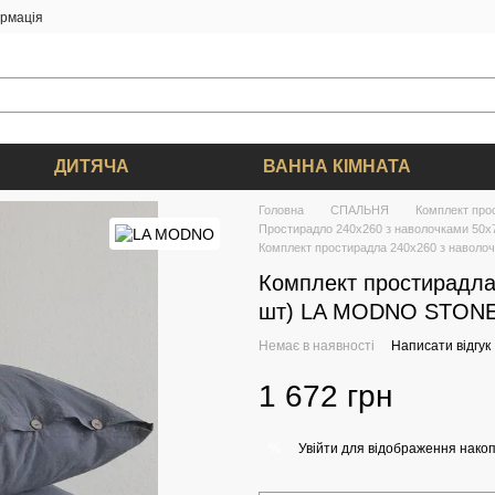
ормація
ДИТЯЧА
ВАННА КІМНАТА
Головна
СПАЛЬНЯ
Комплект про
Простирадло 240х260 з наволочками 50х7
Комплект простирадла 240x260 з наво
Комплект простирадла
шт) LA MODNO STON
Немає в наявності
Написати відгук
1 672 грн
Увійти
для відображення накоп
%