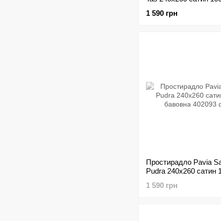
бавовна
1 590 грн
Простирадло Pavia S
Pudra 240х260 сатин
бавовна
1 590 грн