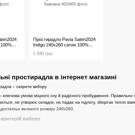
aten2024
Простирадло Pavia Saten2024
н 100%
Indigo 240х260 сатин 100%
бавовна
1 590 грн
ьні простирадла в інтернет магазині
ирадла – секрети вибору
а – ключова умова міцного сну й радісного пробудження. Правильно
ється, не утворює складок, не падає на підлогу, зберігає тепло взим
 достатньо великого розміру
240x260.
 критерій вибору
 протягом 8 годин щодня стикається з вашим тілом. Тому вкрай ва
исть здоров'ю. Сьогодні можна відшукати безліч різних видів прости