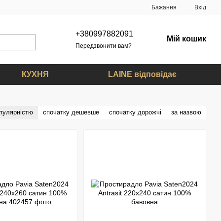
Бажання
Вхід
+380997882091
Мій кошик
Передзвонити вам?
КУХНЯ
LAINE відповідає
опулярністю
спочатку дешевше
спочатку дорожчі
за назвою