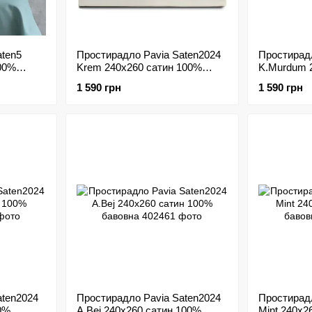
aten5
Простирадло Pavia Saten2024
Простирадл
100%
Krem 240х260 сатин 100%
K.Murdum 
бавовна
бавовна
1 590 грн
1 590 грн
aten2024
Простирадло Pavia Saten2024
Простирадл
0%
A.Bej 240х260 сатин 100%
Mint 240х2