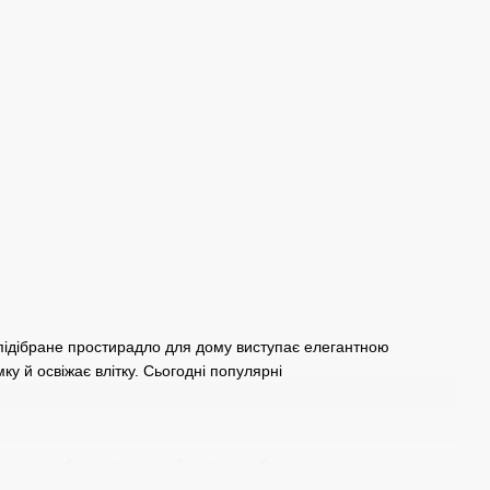
 підібране простирадло
для дому
виступає елегантною
ку й освіжає влітку. Сьогодні популярні
жливо, щоб
простирадла 2-x спальні
були зручними, екологічно
радл із натуральних і синтетичних матеріалів, кожен з яких має