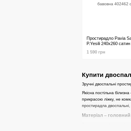
Простирадло Pavia S
P.Yesili 240х260 сати
бавовна
1 590 грн
Купити двоспал
Зручні двоспальні прост
Якісна постільна білизн
прикрасою ліжку, не комка
простирадла
двоспальні,
Матеріал – головний
Зазначена приналежність
чистими та приносили кор