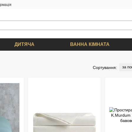
ормація
ДИТЯЧА
ВАННА КІМНАТА
за п
Сортування: