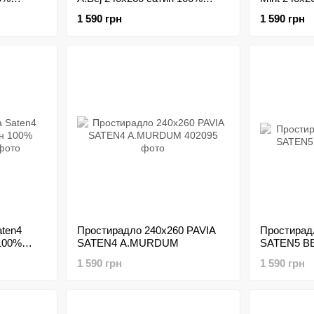
бавовна
бавовна
1 590 грн
1 590 грн
aten4
Простирадло 240х260 PAVIA
Простирад
 100%
SATEN4 A.MURDUM
SATEN5 B
1 590 грн
1 590 грн