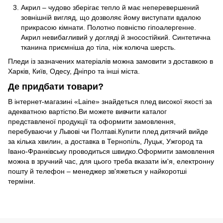
Акрил – чудово зберігає тепло й має неперевершений
зовнішній вигляд, що дозволяє йому виступати вдалою
прикрасою кімнати. Полотно повністю гіпоалергенне.
Акрил невибагливий у догляді й зносостійкий. Синтетична
тканина приємніша до тіла, ніж колюча шерсть.
Пледи із зазначених матеріалів можна замовити з доставкою в
Харків, Київ, Одесу, Дніпро та інші міста.
Де придбати товари?
В інтернет-магазині «Laine» знайдеться плед високої якості за
адекватною вартістю.Ви можете вивчити каталог
представленої продукції та оформити замовлення,
перебуваючи у Львові чи Полтаві.Купити плед дитячий вийде
за кілька хвилин, а доставка в Тернопіль, Луцьк, Ужгород та
Івано-Франківську проводиться швидко.Оформити замовлення
можна в зручний час, для цього треба вказати ім'я, електронну
пошту й телефон – менеджер зв'яжеться у найкоротші
терміни.