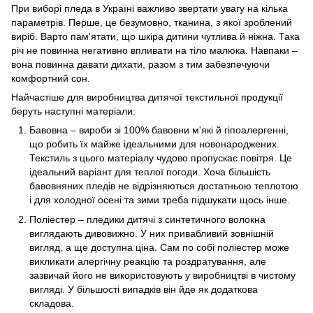
При виборі пледа в Україні важливо звертати увагу на кілька
параметрів. Перше, це безумовно, тканина, з якої зроблений
виріб. Варто пам'ятати, що шкіра дитини чутлива й ніжна. Така
річ не повинна негативно впливати на тіло малюка. Навпаки –
вона повинна давати дихати, разом з тим забезпечуючи
комфортний сон.
Найчастіше для виробництва дитячої текстильної продукції
беруть наступні матеріали:
Бавовна – вироби зі 100% бавовни м'які й гіпоалергенні,
що робить їх майже ідеальними для новонароджених.
Текстиль з цього матеріалу чудово пропускає повітря. Це
ідеальний варіант для теплої погоди. Хоча більшість
бавовняних пледів не відрізняються достатньою теплотою
і для холодної осені та зими треба підшукати щось інше.
Поліестер – пледики дитячі з синтетичного волокна
виглядають дивовижно. У них привабливий зовнішній
вигляд, а ще доступна ціна. Сам по собі поліестер може
викликати алергічну реакцію та роздратування, але
зазвичай його не використовують у виробництві в чистому
вигляді. У більшості випадків він йде як додаткова
складова.