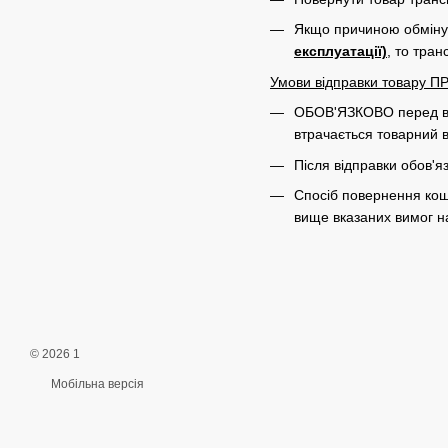
Якщо причиною обміну 
експлуатації)
, то тра
Умови відправки товару 
ОБОВ'ЯЗКОВО перед від
втрачається товарний 
Після відправки обов'я
Спосіб повернення кошт
вище вказаних вимог на 
© 2026 1
Мобільна версія