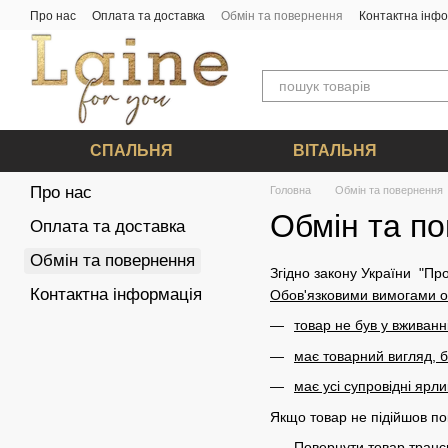
Перейти до основного контенту
Про нас
Оплата та доставка
Обмін та повернення
Контактна інф
СПАЛЬНЯ
ВІТАЛЬНЯ
Про нас
Головна
Обмін та повернення
Обмін та п
Оплата та доставка
Обмін та повернення
Згідно закону України "Пр
Контактна інформація
Обов'язковими вимогами о
товар не був у вживанн
має товарний вигляд, б
має усі супровідні ярли
Якщо товар не підійшов пок
Повернути товар тран