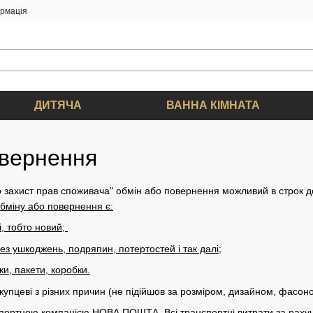
ормація
ДИТЯЧА
ВАННА КІМНАТА
овернення
о захист прав споживача" обмін або повернення можливий в строк 
бміну або повернення є:
і, тобто новий;
ез ушкоджень, подряпин, потертостей і так далі;
ки, пакети, коробки.
упцеві з різних причин (не підійшов за розміром, дизайном, фасоно
спортною компанією НОВА ПОШТА. Всі транспортні витрати за ра