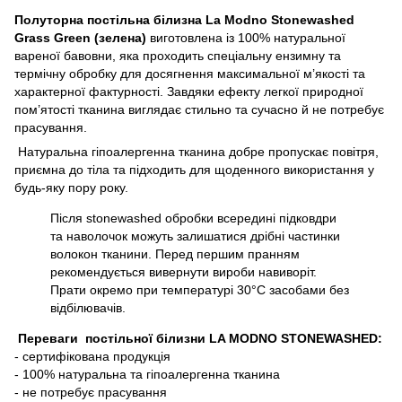
Полуторна постільна білизна La Modno Stonewashed
Grass Green (зелена)
виготовлена із 100% натуральної
вареної бавовни, яка проходить спеціальну ензимну та
термічну обробку для досягнення максимальної м’якості та
характерної фактурності. Завдяки ефекту легкої природної
пом’ятості тканина виглядає стильно та сучасно й не потребує
прасування.
Натуральна гіпоалергенна тканина добре пропускає повітря,
приємна до тіла та підходить для щоденного використання у
будь-яку пору року.
Після stonewashed обробки всередині підковдри
та наволочок можуть залишатися дрібні частинки
волокон тканини. Перед першим пранням
рекомендується вивернути вироби навиворіт.
Прати окремо при температурі 30°C засобами без
відбілювачів.
П
ереваги постільної білизни LA MODNO STONEWASHED:
- сертифікована продукція
- 100% натуральна та гіпоалергенна тканина
- не потребує прасування