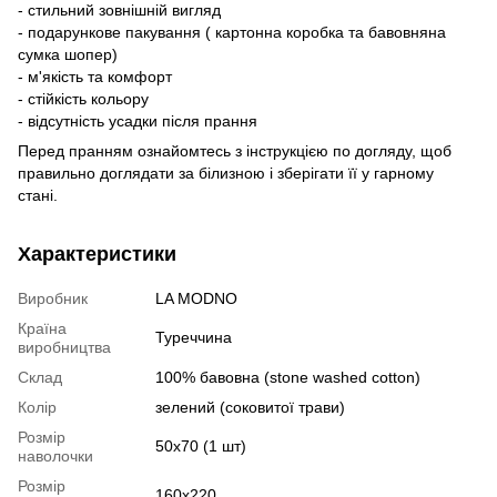
- стильний зовнішній вигляд
- подарункове пакування ( картонна коробка та бавовняна
сумка шопер)
- м'якість та комфорт
- стійкість кольору
- відсутність усадки після прання
Перед пранням ознайомтесь з інструкцією по догляду, щоб
правильно доглядати за білизною і зберігати її у гарному
стані.
Характеристики
Виробник
LA MODNO
Країна
Туреччина
виробництва
Склад
100% бавовна (stone washed cotton)
Колір
зелений (соковитої трави)
Розмір
50х70 (1 шт)
наволочки
Розмір
160х220