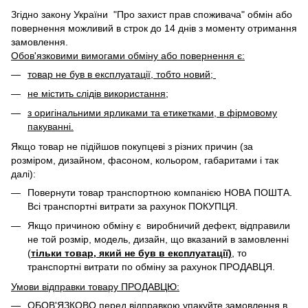
Згідно закону України "Про захист прав споживача" обмін або
повернення можливий в строк до 14 днів з моменту отримання
замовлення.
Обов'язковими вимогами обміну або повернення є:
товар не був в експлуатації, тобто новий;
не містить слідів використання;
з оригінальними ярликами та етикетками, в фірмовому
пакуванні.
Якщо товар не підійшов покупцеві з різних причин (за
розміром, дизайном, фасоном, кольором, габаритами і так
далі):
Повернути товар транспортною компанією НОВА ПОШТА.
Всі транспортні витрати за рахунок ПОКУПЦЯ.
Якщо причиною обміну є виробничий дефект, відправили
не той розмір, модель, дизайн, що вказаний в замовленні
(
тільки товар, який не був в експлуатації)
, то
транспортні витрати по обміну за рахунок ПРОДАВЦЯ. ​
Умови відправки товару ПРОДАВЦЮ:
ОБОВ'ЯЗКОВО перед відправкою упакуйте замовлення в