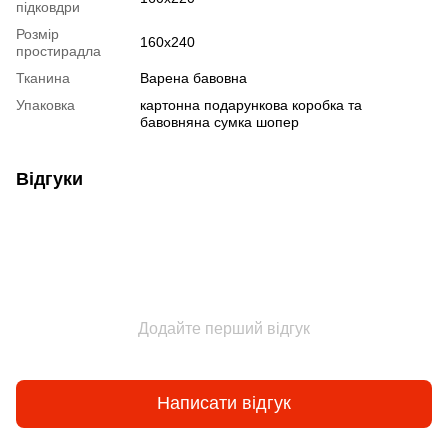
підковдри
Розмір
160х240
простирадла
Тканина
Варена бавовна
Упаковка
картонна подарункова коробка та
бавовняна сумка шопер
Відгуки
Додайте перший відгук
Написати відгук