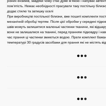
різних ензимів, завдяки чому стає дуже м'якою і набуває автен
пом’ятість. Немає необхідності прасувати таку постільну білизну
додає стилю та затишку оселі
При виробництві постільної білизни, вже пошиті комплекти пост
механічній обробці тертям. Після цієї обробки у середині підко
швів можуть залишитися маленькі частинки тканини, які відшар
вони не залишалися на тканині, перед пранням підковдру і нав
час прання ці частинки змиються водою. Прати комплект бажан
температурі 30 градусів засобами для прання які не містять ві