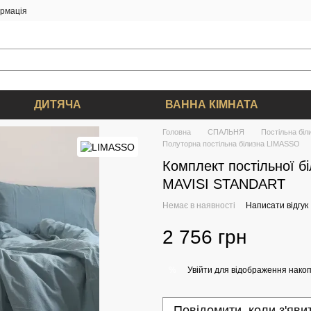
ормація
ДИТЯЧА
ВАННА КІМНАТА
Головна
СПАЛЬНЯ
Постільна біл
Полуторна постільна білизна LIMASSO
Комплект постільної 
MAVISI STANDART
Немає в наявності
Написати відгук
2 756 грн
Увійти
для відображення накоп
%
Повідомити, коли з'яви