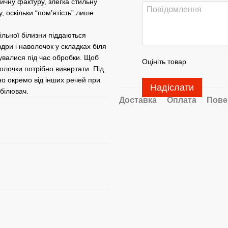
тичну фактуру, злегка стильну
, оскільки “пом’ятість” лише
ільної білизни піддаються
вдри і наволочок у складках біля
увалися під час обробки. Щоб
Оцініть товар
олочки потрібно вивертати. Під
о окремо від інших речей при
Надіслати
дбілювач.
Доставка
Оплата
Пове