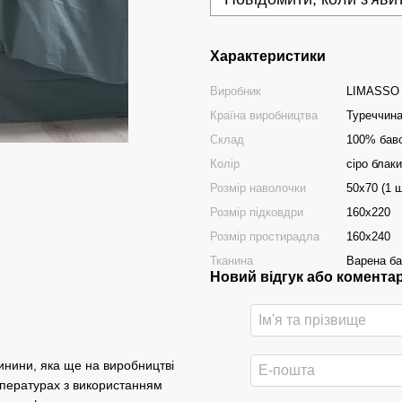
Характеристики
Виробник
LIMASSO
Країна виробництва
Туреччин
Склад
100% бав
Колір
сіро блак
Розмір наволочки
50х70 (1 ш
Розмір підковдри
160х220
Розмір простирадла
160х240
Тканина
Варена б
Новий відгук або комента
инини, яка ще на виробництві
емпературах з використанням