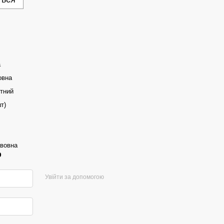
а
овна
итний
т)
авовна
р
Увійти за допомогою