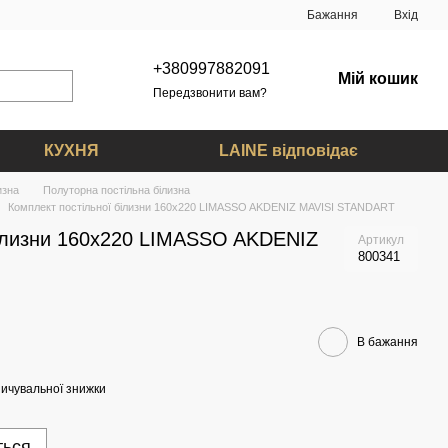
Бажання
Вхід
+380997882091
Мій кошик
Передзвонити вам?
КУХНЯ
LAINE відповідає
изна
Полуторна постільна білизна
Комплект постільної білизни 160x220 LIMASSO AKDENIZ MAVISI STANDART
білизни 160x220 LIMASSO AKDENIZ
Артикул
800341
В бажання
ичувальної знижки
ться