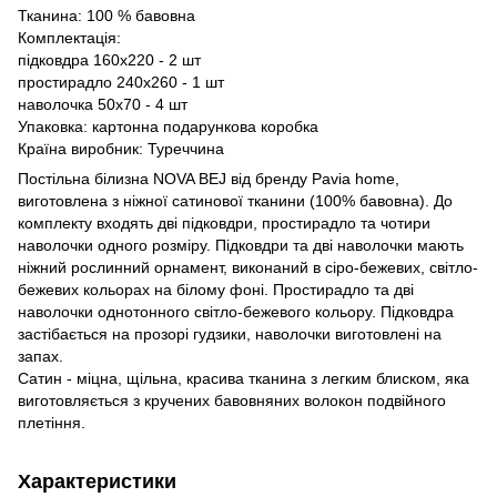
Тканина: 100 % бавовна
Комплектація:
підковдра 160х220 - 2 шт
простирадло 240х260 - 1 шт
наволочка 50х70 - 4 шт
Упаковка: картонна подарункова коробка
Країна виробник: Туреччина
Постільна білизна NOVA BEJ від бренду Pavia home,
виготовлена з ніжної сатинової тканини (100% бавовна). До
комплекту входять дві підковдри, простирадло та чотири
наволочки одного розміру. Підковдри та дві наволочки мають
ніжний рослинний орнамент, виконаний в сіро-бежевих, світло-
бежевих кольорах на білому фоні. Простирадло та дві
наволочки однотонного світло-бежевого кольору. Підковдра
застібається на прозорі гудзики, наволочки виготовлені на
запах.
Сатин - міцна, щільна, красива тканина з легким блиском, яка
виготовляється з кручених бавовняних волокон подвійного
плетіння.
Характеристики