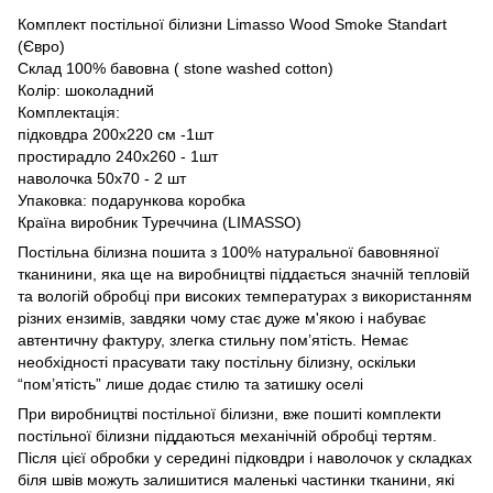
Комплект постільної білизни Limasso Wood Smoke Standart
(Євро)
Склад 100% бавовна ( stone washed cotton)
Колір: шоколадний
Комплектація:
підковдра 200х220 см -1шт
простирадло 240х260 - 1шт
наволочка 50х70 - 2 шт
Упаковка: подарункова коробка
Країна виробник Туреччина (LIMASSO)
Постільна білизна пошита з 100% натуральної бавовняної
тканинини, яка ще на виробництві піддається значній тепловій
та вологій обробці при високих температурах з використанням
різних ензимів, завдяки чому стає дуже м'якою і набуває
автентичну фактуру, злегка стильну пом’ятість. Немає
необхідності прасувати таку постільну білизну, оскільки
“пом’ятість” лише додає стилю та затишку оселі
При виробництві постільної білизни, вже пошиті комплекти
постільної білизни піддаються механічній обробці тертям.
Після цієї обробки у середині підковдри і наволочок у складках
біля швів можуть залишитися маленькі частинки тканини, які