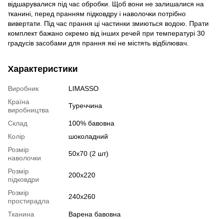
відшарувалися під час обробки. Щоб вони не залишалися на
тканині, перед пранням підковдру і наволочки потрібно
вивертати. Під час прання ці частинки змиються водою. Прати
комплект бажано окремо від інших речей при температурі 30
градусів засобами для прання які не містять відбілювач.
Характеристики
Виробник
LIMASSO
Країна
Туреччина
виробництва
Склад
100% бавовна
Колір
шоколадний
Розмір
50х70 (2 шт)
наволочки
Розмір
200х220
підковдри
Розмір
240х260
простирадла
Тканина
Варена бавовна