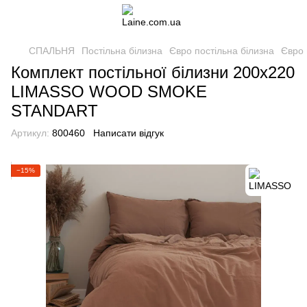
СПАЛЬНЯ
Постільна білизна
Євро постільна білизна
Євро 
Комплект постільної білизни 200х220
LIMASSO WOOD SMOKE
STANDART
Артикул:
800460
Написати відгук
−15%