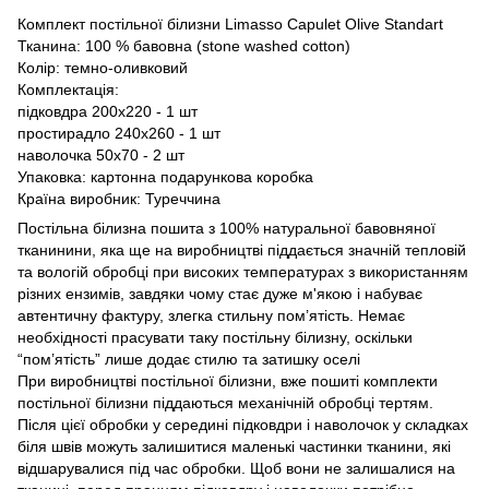
Комплект постільної білизни Limasso Capulet Olive Standart
Тканина: 100 % бавовна (stone washed cotton)
Колір: темно-оливковий
Комплектація:
підковдра 200х220 - 1 шт
простирадло 240х260 - 1 шт
наволочка 50х70 - 2 шт
Упаковка: картонна подарункова коробка
Країна виробник: Туреччина
Постільна білизна пошита з 100% натуральної бавовняної
тканинини, яка ще на виробництві піддається значній тепловій
та вологій обробці при високих температурах з використанням
різних ензимів, завдяки чому стає дуже м'якою і набуває
автентичну фактуру, злегка стильну пом’ятість. Немає
необхідності прасувати таку постільну білизну, оскільки
“пом’ятість” лише додає стилю та затишку оселі
При виробництві постільної білизни, вже пошиті комплекти
постільної білизни піддаються механічній обробці тертям.
Після цієї обробки у середині підковдри і наволочок у складках
біля швів можуть залишитися маленькі частинки тканини, які
відшарувалися під час обробки. Щоб вони не залишалися на