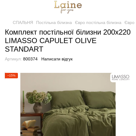
СПАЛЬНЯ
Постільна білизна
Євро постільна білизна
Євро 
Комплект постільної білизни 200x220
LIMASSO CAPULET OLIVE
STANDART
Артикул:
800374
Написати відгук
−15%