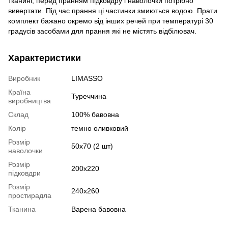
тканині, перед пранням підковдру і наволочки потрібно
вивертати. Під час прання ці частинки змиються водою. Прати
комплект бажано окремо від інших речей при температурі 30
градусів засобами для прання які не містять відбілювач.
Характеристики
Виробник
LIMASSO
Країна
Туреччина
виробництва
Склад
100% бавовна
Колір
темно оливковий
Розмір
50х70 (2 шт)
наволочки
Розмір
200х220
підковдри
Розмір
240х260
простирадла
Тканина
Варена бавовна