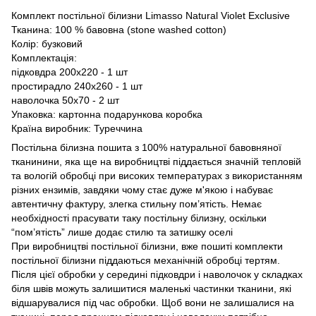
Комплект постільної білизни Limasso Natural Violet Exclusive
Тканина: 100 % бавовна (stone washed cotton)
Колір: бузковий
Комплектація:
підковдра 200х220 - 1 шт
простирадло 240х260 - 1 шт
наволочка 50х70 - 2 шт
Упаковка: картонна подарункова коробка
Країна виробник: Туреччина
Постільна білизна пошита з 100% натуральної бавовняної
тканинини, яка ще на виробництві піддається значній тепловій
та вологій обробці при високих температурах з використанням
різних ензимів, завдяки чому стає дуже м'якою і набуває
автентичну фактуру, злегка стильну пом’ятість. Немає
необхідності прасувати таку постільну білизну, оскільки
“пом’ятість” лише додає стилю та затишку оселі
При виробництві постільної білизни, вже пошиті комплекти
постільної білизни піддаються механічній обробці тертям.
Після цієї обробки у середині підковдри і наволочок у складках
біля швів можуть залишитися маленькі частинки тканини, які
відшарувалися під час обробки. Щоб вони не залишалися на