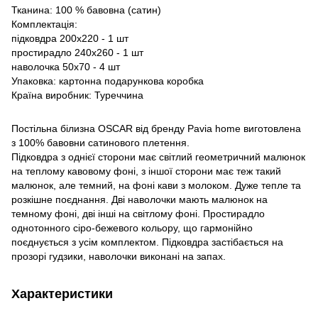
Тканина: 100 % бавовна (сатин)
Комплектація:
підковдра 200х220 - 1 шт
простирадло 240х260 - 1 шт
наволочка 50х70 - 4 шт
Упаковка: картонна подарункова коробка
Країна виробник: Туреччина
Постільна білизна OSCAR від бренду Pavia home виготовлена
з 100% бавовни сатинового плетення.
Підковдра з однієї сторони має світлий геометричний малюнок
на теплому кавовому фоні, з іншої сторони має теж такий
малюнок, але темний, на фоні кави з молоком. Дуже тепле та
розкішне поєднання. Дві наволочки мають малюнок на
темному фоні, дві інші на світлому фоні. Простирадло
однотонного сіро-бежевого кольору, що гармонійно
поєднується з усім комплектом. Підковдра застібається на
прозорі гудзики, наволочки виконані на запах.
Характеристики