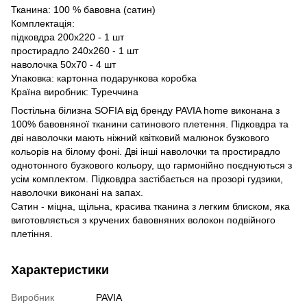
Тканина: 100 % бавовна (сатин)
Комплектація:
підковдра 200х220 - 1 шт
простирадло 240х260 - 1 шт
наволочка 50х70 - 4 шт
Упаковка: картонна подарункова коробка
Країна виробник: Туреччина
Постільна білизна SOFIA від бренду PAVIA home виконана з
100% бавовняної тканини сатинового плетення. Підковдра та
дві наволочки мають ніжний квітковий малюнок бузкового
кольорів на білому фоні. Дві інші наволочки та простирадло
однотонного бузкового кольору, що гармонійно поєднуються з
усім комплектом. Підковдра застібається на прозорі гудзики,
наволочки виконані на запах.
Сатин - міцна, щільна, красива тканина з легким блиском, яка
виготовляється з кручених бавовняних волокон подвійного
плетіння.
Характеристики
Виробник
PAVIA