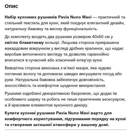
Опис
Набір кухонних рушників Pavia Nuno Mavi
— практичний та
стильний текстиль для кухні, який поєднує елегантний дизайн,
натуральну бавовну та високу функціональність.
До комплекту входять два рушники розміром 40х60 см у
світло блакитному
кольорі. Лицьова сторона прикрашена
жакардовим візерунком у вигляді дрібних крапинок, що надає
виробам витонченого вигляду та дозволяє гармонійно
вписатися в сучасний або класичний інтер'єр кухні.
Виворітна сторона виконана з м'якої махри, яка чудово
поглинає вологу та допомагає швидко висушувати посуд або
руки. Натуральна бавовна забезпечує довговічність,
зносостійкість та комфортне щоденне використання.
Рушники оздоблені декоративною бахромою, що додає їм
особливого шарму та робить не лише практичним аксесуаром,
а й красивим елементом кухонного декору.
Купити кухонні рушники Pavia Nuno Mavi варто для
комфортного користування, підтримання порядку на кухні
та створення затишної атмосфери у вашому домі.