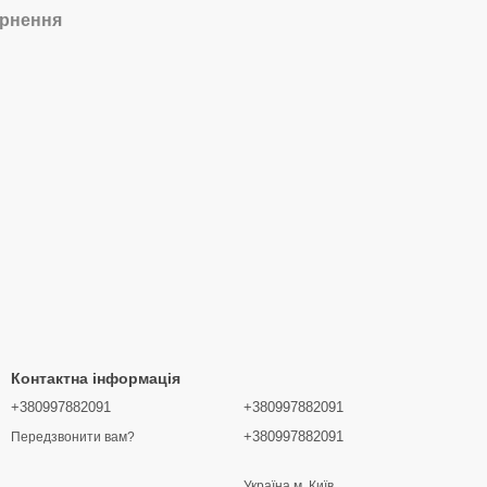
рнення
Контактна інформація
+380997882091
+380997882091
+380997882091
Передзвонити вам?
Україна м. Київ