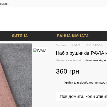
ормація
ДИТЯЧА
ВАННА КІМНАТА
Головна
КУХНЯ
КУХНЯ PAVIA
Набір рушників PAVIA 
Немає в наявності
Написати відгук
360 грн
Увійти
для відображення накоп
%
Повідомити, коли з'яви