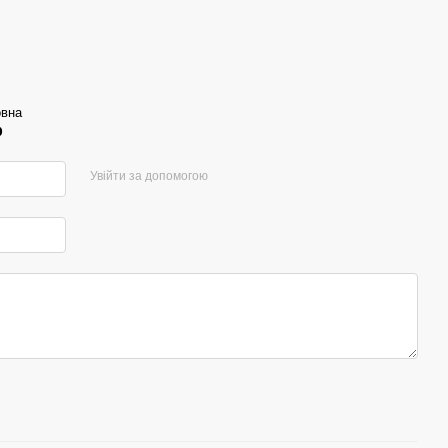
овна
р
Увійти за допомогою