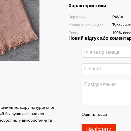
Характеристики
Виробник
PAVIA
Країна виробництва
Туреччина
Склад
100% бав
Новий відгук або комента
ушників кольору натуральної
й бік рушників - махра.
Оцініть товар
осостійкі у використанні та
Надіслати