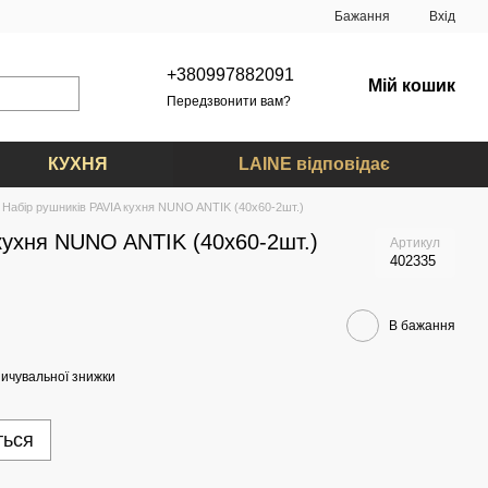
Бажання
Вхід
+380997882091
Мій кошик
Передзвонити вам?
КУХНЯ
LAINE відповідає
Набір рушників PAVIA кухня NUNO ANTIK (40x60-2шт.)
кухня NUNO ANTIK (40x60-2шт.)
Артикул
402335
В бажання
ичувальної знижки
ться