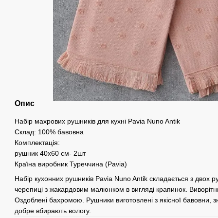
Опис
Набір махрових рушників для кухні Pavia Nuno Antik
Склад: 100% бавовна
Комплектація:
рушник 40х60 см- 2шт
Країна виробник Туреччина (Pavia)
Набір кухонних рушників Pavia Nuno Antik складається з двох р
черепиці з жакардовим малюнком в вигляді крапинок. Виворітни
Оздоблені бахромою. Рушники виготовлені з якісної бавовни, зн
добре вбирають вологу.