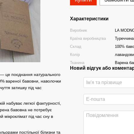
Характеристики
Виробник
LA MODN
Країна виробництва
Туреччина
Склад
100% баво
Колір
лавандов
Тканина
Варена ба
Новий відгук або комента
— це поєднання натурального
00% вареної бавовни, наволочки
чуття затишку під час
ій набуває легкої фактурності,
арена бавовна не потребує
 мікроклімат під час сну в
ольорами постільної білизни та