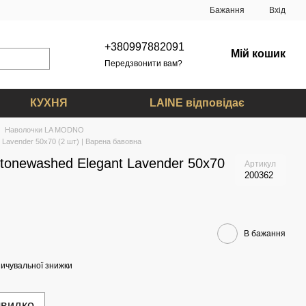
Бажання
Вхід
+380997882091
Мій кошик
Передзвонити вам?
КУХНЯ
LAINE відповідає
Наволочки LA MODNO
Lavender 50x70 (2 шт) | Варена бавовна
tonewashed Elegant Lavender 50х70
Артикул
200362
В бажання
ичувальної знижки
швидко