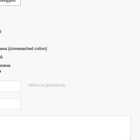
O
вна (stonewashed cotton)
ий
вовна
р
Увійти за допомогою