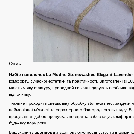
Опис
Набір наволочок La Modno Stonewashed
Elegant Lavender
комфорту, сучасної естетики та практичності. Виготовлені зі 1
мають м'яку фактуру, природний вигляд і дарують особливе від
відпочинку.
Тканина проходить спеціальну обробку stonewashed, завдяки як
неймовірної м'якості та характерного благородного вигляду. В
прасування, добре пропускає повітря та забезпечує комфортний
будь-яку пору року.
Вишуканий
лавандовий
відтінок легко поєднується з іншими к