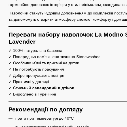
гармонійно доповнює інтер'єри у стилі мінімалізм, скандинавсь
Наволочки стануть чудовим доповненням до комплектів постіль
та допоможуть створити атмосферу спокою, комфорту і домаш
Переваги набору наволочок La Modno
Lavender
✓ 100% натуральна бавовна
✓ Попередньо пом'якшена тканина Stonewashed
✓ Особливо м'які та приємні на дотик
✓ Не потребують прасування
✓ Добре пропускають повітря
✓ Практичні у догляді
✓ Стильний
лавандовий
відтінок
✓ Вироблено в Туреччині
Рекомендації по догляду
прати при температурі до 40°C
використовувати делікатні мийні засоби