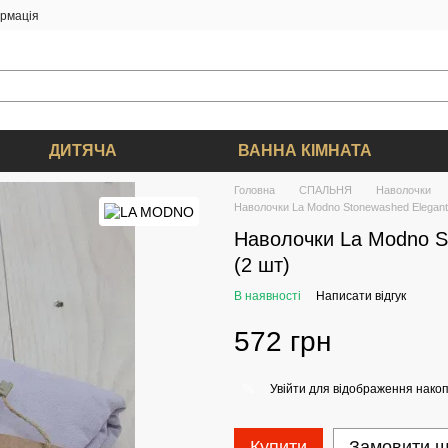
ормація
ДИТЯЧА
ВАННА КІМНАТА
Головна
СПАЛЬНЯ
Наволочки
Наволочки La Modno Stonewashed Elegant 
Наволочки La Modno S
(2 шт)
В наявності
Написати відгук
572 грн
Увійти
для відображення накоп
%
Купити
Замовити 