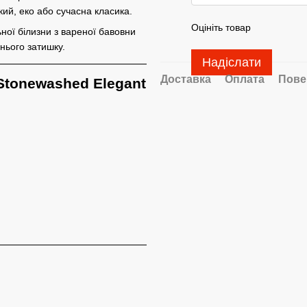
кий, еко або сучасна класика.
Оцініть товар
ної білизни з вареної бавовни
нього затишку.
Надіслати
Доставка
Оплата
Пове
 Stonewashed
Elegant