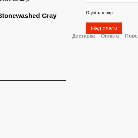
Оцініть товар
 Stonewashed
Gray
Надіслати
Доставка
Оплата
Пове