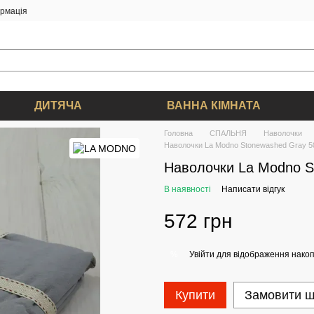
ормація
ДИТЯЧА
ВАННА КІМНАТА
Головна
СПАЛЬНЯ
Наволочки
Наволочки La Modno Stonewashed Gray 50
Наволочки La Modno S
В наявності
Написати відгук
572 грн
Увійти
для відображення накоп
%
Купити
Замовити 