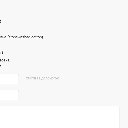
O
вна (stonewashed cotton)
т)
вовна
р
Увійти за допомогою