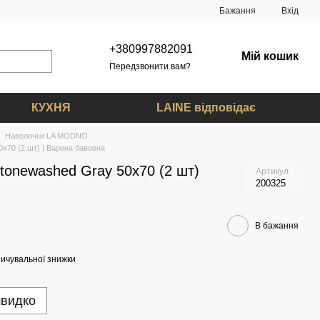
Бажання
Вхід
+380997882091
Мій кошик
Передзвонити вам?
КУХНЯ
LAINE відповідає
Наволочки LA MODNO
x70 (2 шт) | Варена бавовна
tonewashed Gray 50х70 (2 шт)
Артикул
200325
В бажання
ичувальної знижки
швидко