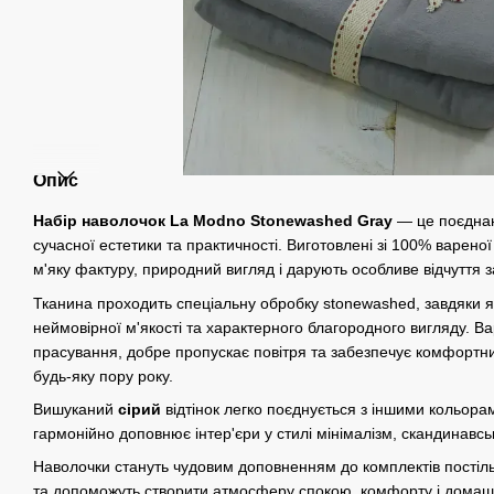
Опис
Набір наволочок La Modno Stonewashed Gray
— це поєднан
сучасної естетики та практичності. Виготовлені зі 100% варено
м'яку фактуру, природний вигляд і дарують особливе відчуття з
Тканина проходить спеціальну обробку stonewashed, завдяки як
неймовірної м'якості та характерного благородного вигляду. В
прасування, добре пропускає повітря та забезпечує комфортний
будь-яку пору року.
Вишуканий
сір
ий
відтінок легко поєднується з іншими кольорам
гармонійно доповнює інтер'єри у стилі мінімалізм, скандинавсь
Наволочки стануть чудовим доповненням до комплектів постіль
та допоможуть створити атмосферу спокою, комфорту і домаш