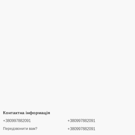
Контактна інформація
+380997882091
+380997882091
+380997882091
Передзвонити вам?