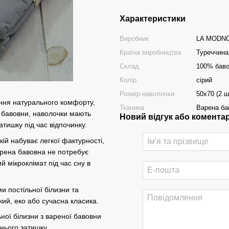
Характеристики
Виробник
LA MODN
Країна виробництва
Туреччина
Склад
100% баво
Колір
сірий
Розмір наволочки
50х70 (2 ш
ня натурального комфорту,
Тканина
Варена ба
ї бавовни, наволочки мають
Новий відгук або комента
атишку під час відпочинку.
ій набуває легкої фактурності,
арена бавовна не потребує
 мікроклімат під час сну в
и постільної білизни та
кий, еко або сучасна класика.
ної білизни з вареної бавовни
нього затишку.