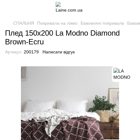
СПАЛЬНЯ
Покривала на ліжко
Бавовняні покривала
Бавов
Плед 150x200 La Modno Diamond
Brown-Ecru
Артикул:
200179
Написати відгук