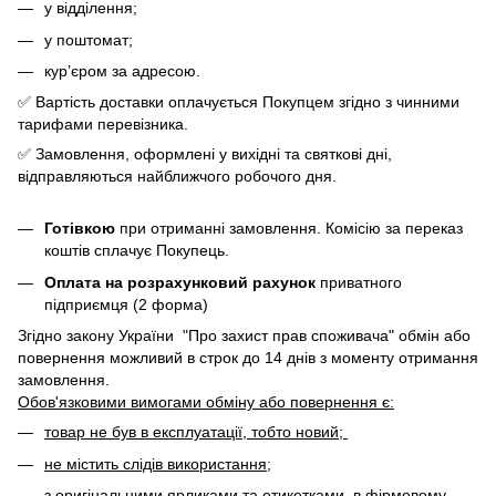
у відділення;
у поштомат;
кур’єром за адресою.
✅ Вартість доставки оплачується Покупцем згідно з чинними
тарифами перевізника.
✅ Замовлення, оформлені у вихідні та святкові дні,
відправляються найближчого робочого дня.
Готівкою
при отриманні замовлення. Комісію за переказ
коштів сплачує Покупець.
Оплата на розрахунковий рахунок
приватного
підприємця (2 форма)
Згідно закону України "Про захист прав споживача" обмін або
повернення можливий в строк до 14 днів з моменту отримання
замовлення.
Обов'язковими вимогами обміну або повернення є:
товар не був в експлуатації, тобто новий;
не містить слідів використання;
з оригінальними ярликами та етикетками, в фірмовому