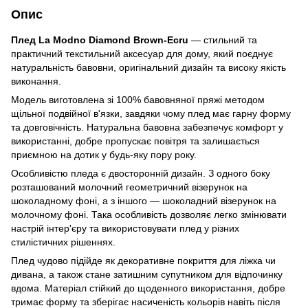
Опис
Плед La Modno Diamond Brown-Ecru
— стильний та
практичний текстильний аксесуар для дому, який поєднує
натуральність бавовни, оригінальний дизайн та високу якість
виконання.
Модель виготовлена зі 100% бавовняної пряжі методом
щільної подвійної в'язки, завдяки чому плед має гарну форму
та довговічність. Натуральна бавовна забезпечує комфорт у
використанні, добре пропускає повітря та залишається
приємною на дотик у будь-яку пору року.
Особливістю пледа є двосторонній дизайн. З одного боку
розташований молочний геометричний візерунок на
шоколадному фоні, а з іншого — шоколадний візерунок на
молочному фоні. Така особливість дозволяє легко змінювати
настрій інтер'єру та використовувати плед у різних
стилістичних рішеннях.
Плед чудово підійде як декоративне покриття для ліжка чи
дивана, а також стане затишним супутником для відпочинку
вдома. Матеріал стійкий до щоденного використання, добре
тримає форму та зберігає насиченість кольорів навіть після