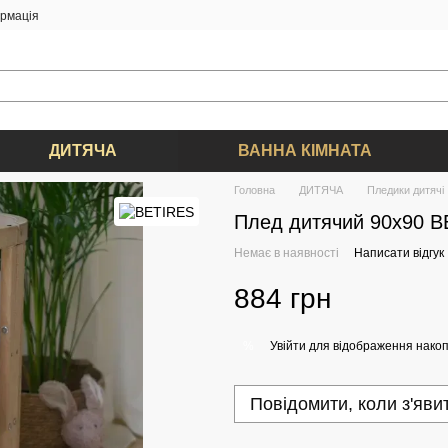
ормація
ДИТЯЧА
ВАННА КІМНАТА
Головна
ДИТЯЧА
Пледики дитячі
Плед дитячий 90х90 
Немає в наявності
Написати відгук
884 грн
Увійти
для відображення накоп
%
Повідомити, коли з'яви