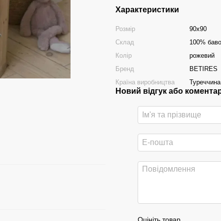
Характеристики
Розмір
90х90
Склад
100% бав
Колір
рожевий
Бренд
BETIRES
Країна виробництва
Туреччина
Новий відгук або комента
Оцініть товар