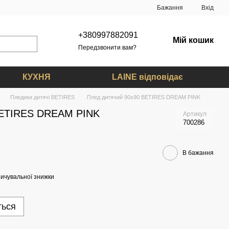
Бажання
Вхід
+380997882091
Мій кошик
Передзвонити вам?
КУХНЯ
LAINE відповідає
Пледики дитячі BETIRES
Плед дитячий 90х90 BETIRES DREAM PINK
BETIRES DREAM PINK
Артикул
700286
В бажання
ичувальної знижки
ться