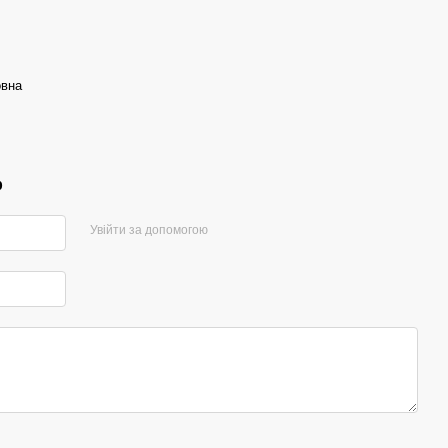
овна
р
Увійти за допомогою