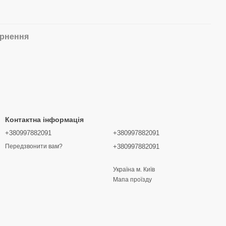
рнення
Контактна інформація
+380997882091
+380997882091
+380997882091
Передзвонити вам?
Україна м. Київ
Мапа проїзду