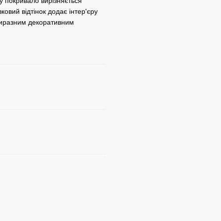
у покривало вирізняється
овий відтінок додає інтер'єру
 виразним декоративним