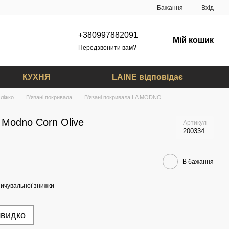
Бажання
Вхід
+380997882091
Мій кошик
Передзвонити вам?
КУХНЯ
LAINE відповідає
ліжко
В'язані покривала
В'язані покривала LA MODNO
 Modno Corn Olive
Артикул
200334
В бажання
ичувальної знижки
швидко