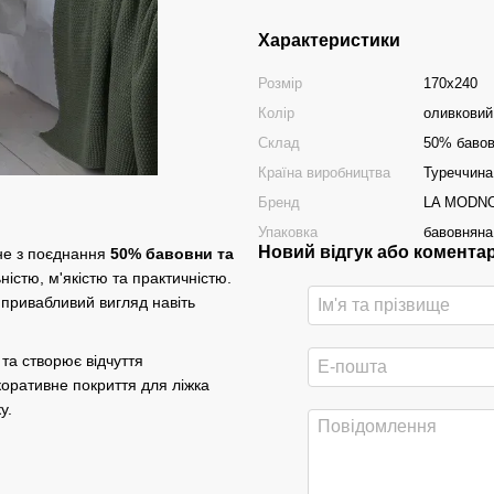
Характеристики
Розмір
170х240
Колір
оливковий
Склад
50% бавов
Країна виробництва
Туреччина
Бренд
LA MODN
Упаковка
бавовняна
Новий відгук або комента
не з поєднання
50% бавовни та
істю, м'якістю та практичністю.
привабливий вигляд навіть
та створює відчуття
оративне покриття для ліжка
у.