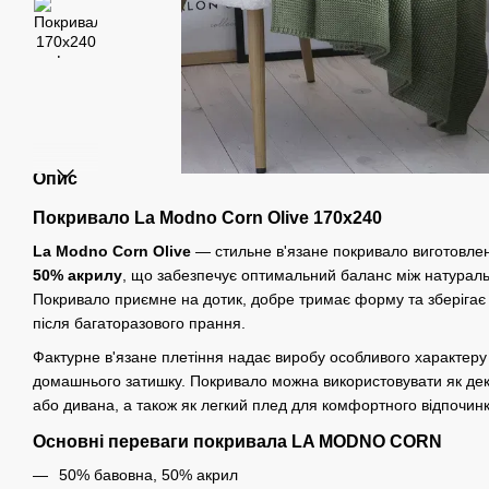
Опис
Покривало La Modno Corn
Olive
170x240
La Modno Corn
Olive
— стильне в'язане покривало виготовле
50% акрилу
, що забезпечує оптимальний баланс між натуральн
Покривало приємне на дотик, добре тримає форму та зберігає 
після багаторазового прання.
Фактурне в'язане плетіння надає виробу особливого характеру 
домашнього затишку. Покривало можна використовувати як дек
або дивана, а також як легкий плед для комфортного відпочинк
Основні переваги покривала LA MODNO CORN
50% бавовна, 50% акрил