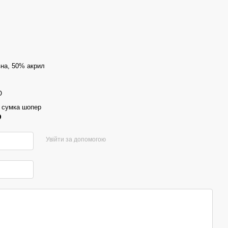
на, 50% акрил
O
 сумка шопер
р
Увійти за допомогою