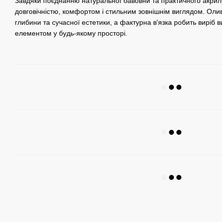
Завдяки поєднанню натуральної бавовни та практичного акрил
довговічністю, комфортом і стильним зовнішнім виглядом. Оливк
глибини та сучасної естетики, а фактурна в'язка робить виріб
елементом у будь-якому просторі.