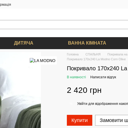
ормація
ДИТЯЧА
ВАННА КІМНАТА
Головна
СПАЛЬНЯ
Покривала на 
Покривало 170x240 La Modno Corn Olive
Покривало 170x240 La
В наявності
Написати відгук
2 420 грн
Увійти
для відображення накоп
%
Купити
Замовити 