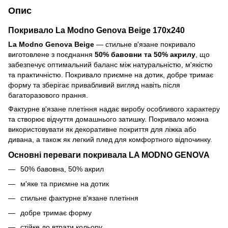
Опис
Покривало La Modno
Genova
Beige
170x240
La Modno
Genova
Beige
— стильне в'язане покривало
виготовлене з поєднання
50% бавовни та 50% акрилу
, що
забезпечує оптимальний баланс між натуральністю, м'якістю
та практичністю. Покривало приємне на дотик, добре тримає
форму та зберігає привабливий вигляд навіть після
багаторазового прання.
Фактурне в'язане плетіння надає виробу особливого характеру
та створює відчуття домашнього затишку. Покривало можна
використовувати як декоративне покриття для ліжка або
дивана, а також як легкий плед для комфортного відпочинку.
Основні переваги покривала LA MODNO GENOVA
50% бавовна, 50% акрил
м'яке та приємне на дотик
стильне фактурне в'язане плетіння
добре тримає форму
стійке до втрати кольору