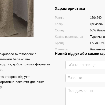
Характеристики
Розмір
170х240
Колір
кремовий
Склад
50% бавов
Країна виробництва
Туреччина
Бренд
LA MODN
Упаковка
бавовняна
Новий відгук або комента
окривало виготовлене з
мальний баланс між
на дотик, добре тримає форму та
ня.
та створює відчуття
оративне покриття для ліжка
у.