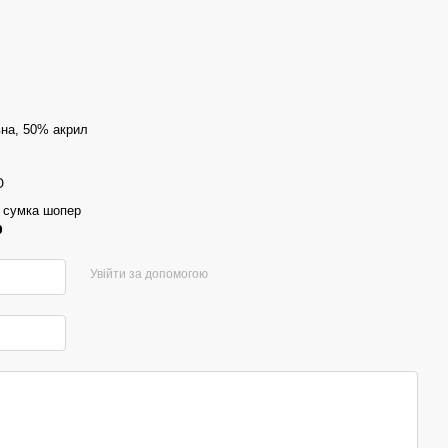
на, 50% акрил
O
 сумка шопер
р
Увійти за допомогою