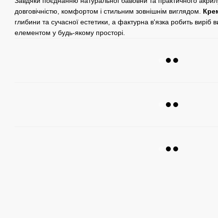
Завдяки поєднанню натуральної бавовни та практичного акрил
довговічністю, комфортом і стильним зовнішнім виглядом.
Кре
глибини та сучасної естетики, а фактурна в'язка робить виріб
елементом у будь-якому просторі.