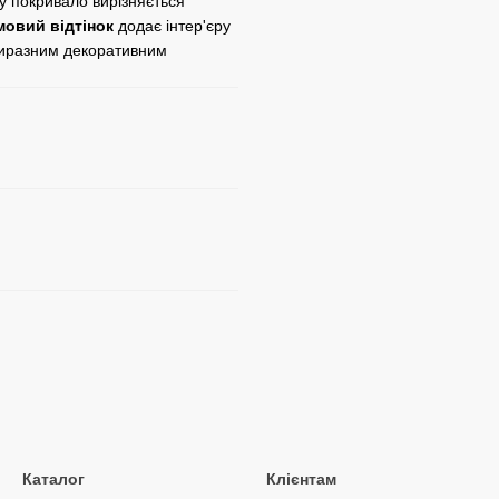
у покривало вирізняється
мовий
відтінок
додає інтер'єру
 виразним декоративним
Каталог
Клієнтам