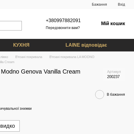
Бажання
Вхід
+380997882091
Мій кошик
Передзвонити вам?
КУХНЯ
LAINE відповідає
ліжко
В'язані покривала
В'язані покривала LA MODNO
lla Cream
 Modno Genova Vanilla Cream
Артикул
200237
В бажання
ичувальної знижки
швидко