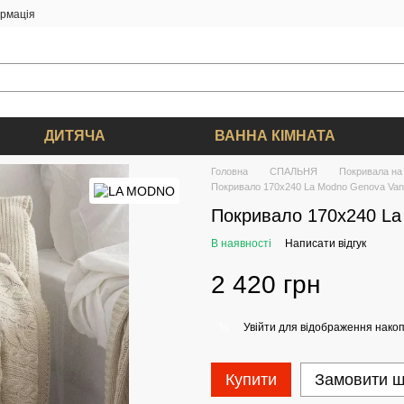
ормація
ДИТЯЧА
ВАННА КІМНАТА
Головна
СПАЛЬНЯ
Покривала на 
Покривало 170x240 La Modno Genova Vani
Покривало 170x240 La
В наявності
Написати відгук
2 420 грн
Увійти
для відображення накоп
%
Купити
Замовити 