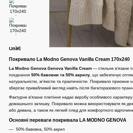
Опис
Покривало La Modno
Genova
Vanilla Cream
170x240
La Modno
Genova
Genova
Vanilla Cream
— стильне в'язане п
поєднання
50% бавовни та 50% акрилу
, що забезпечує опти
натуральністю, м'якістю та практичністю. Покривало приємне 
зберігає привабливий вигляд навіть після багаторазового пран
Фактурне в'язане плетіння надає виробу особливого характеру 
домашнього затишку. Покривало можна використовувати як дек
або дивана, а також як легкий плед для комфортного відпочинк
Основні переваги покривала LA MODNO GENOVA
50% бавовна, 50% акрил