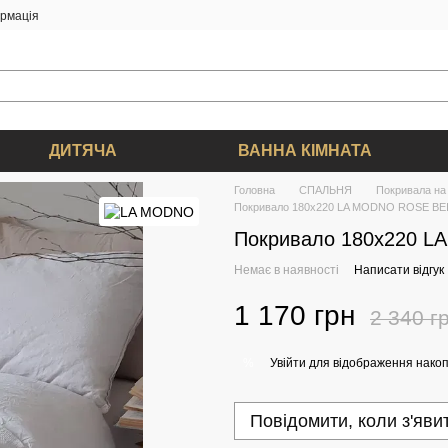
ормація
ДИТЯЧА
ВАННА КІМНАТА
Головна
СПАЛЬНЯ
Покривала на 
Покривало 180х220 LA MODNO ROSE BE
Покривало 180х220 
Немає в наявності
Написати відгук
1 170 грн
2 340 г
Увійти
для відображення накоп
%
Повідомити, коли з'яви