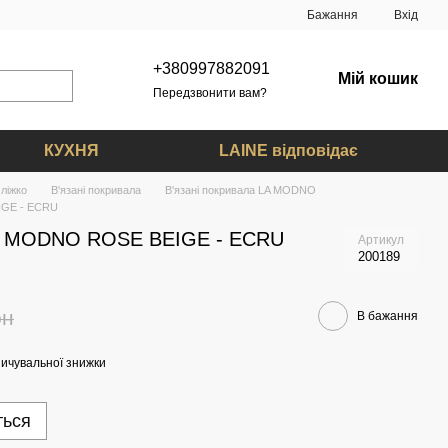
Бажання
Вхід
+380997882091
Мій кошик
Передзвонити вам?
КУХНЯ
LAINE відповідає
ліжко
В'язані покривала
В'язані покривала LA MODNO
IGE - ECRU
LA MODNO ROSE BEIGE - ECRU
Артикул
200189
рн
В бажання
ичувальної знижки
ться