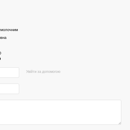
 молочним
овна
O
р
Увійти за допомогою