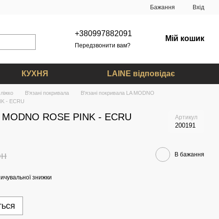
Бажання
Вхід
+380997882091
Мій кошик
Передзвонити вам?
КУХНЯ
LAINE відповідає
ліжко
В'язані покривала
В'язані покривала LA MODNO
NK - ECRU
A MODNO ROSE PINK - ECRU
Артикул
200191
рн
В бажання
ичувальної знижки
ться