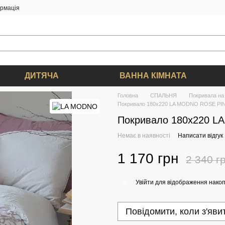
ормація
ДИТЯЧА
ВАННА КІМНАТА
Головна
СПАЛЬНЯ
Покривала на 
Покривало 180х220 LA MODNO ROSE PI
Покривало 180х220 L
Немає в наявності
Написати відгук
1 170 грн
2 340 г
Увійти
для відображення накоп
%
Повідомити, коли з'яви