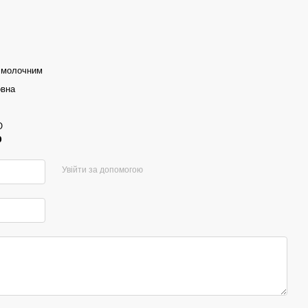
 молочним
овна
O
р
Увійти за допомогою