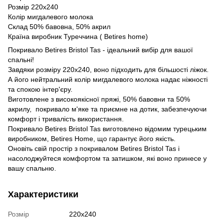
Розмір 220х240
Колір мигдалевого молока
Склад 50% бавовна, 50% акрил
Країна виробник Туреччина ( Betires home)
Покривало Betires Bristol Tas - ідеальний вибір для вашої
спальні!
Завдяки розміру 220х240, воно підходить для більшості ліжок.
А його нейтральний колір мигдалевого молока надає ніжності
та спокою інтер'єру.
Виготовлене з високоякісної пряжі, 50% бавовни та 50%
акрилу, покривало м'яке та приємне на дотик, забезпечуючи
комфорт і тривалість використання.
Покривало Betires Bristol Tas виготовлено відомим турецьким
виробником, Betires Home, що гарантує його якість.
Оновіть свій простір з покривалом Betires Bristol Tas і
насолоджуйтеся комфортом та затишком, які воно принесе у
вашу спальню.
Характеристики
Розмір
220х240