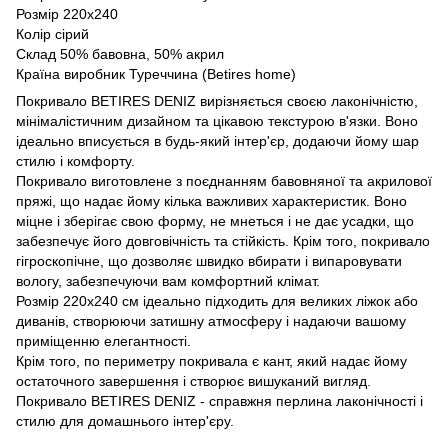
Розмір 220х240
Колір сірий
Склад 50% бавовна, 50% акрил
Країна виробник Туреччина (Betires home)
Покривало BETIRES DENIZ вирізняється своєю лаконічністю,
мінімалістичним дизайном та цікавою текстурою в'язки. Воно
ідеально вписується в будь-який інтер'єр, додаючи йому шар
стилю і комфорту.
Покривало виготовлене з поєднанням бавовняної та акрилової
пряжі, що надає йому кілька важливих характеристик. Воно
міцне і зберігає свою форму, не мнеться і не дає усадки, що
забезпечує його довговічність та стійкість. Крім того, покривало
гігроскопічне, що дозволяє швидко вбирати і випаровувати
вологу, забезпечуючи вам комфортний клімат.
Розмір 220х240 см ідеально підходить для великих ліжок або
диванів, створюючи затишну атмосферу і надаючи вашому
приміщенню елегантності.
Крім того, по периметру покривала є кант, який надає йому
остаточного завершення і створює вишуканий вигляд.
Покривало BETIRES DENIZ - справжня перлина лаконічності і
стилю для домашнього інтер'єру.