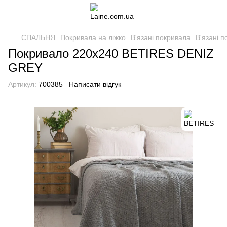
СПАЛЬНЯ
Покривала на ліжко
В'язані покривала
В'язані 
Покривало 220х240 BETIRES DENIZ
GREY
Артикул:
700385
Написати відгук