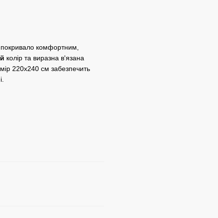
ь покривало комфортним,
ий
колір та виразна в'язана
змір 220х240 см забезпечить
і.