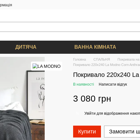
ормація
ДИТЯЧА
ВАННА КІМНАТА
Головна
СПАЛЬНЯ
Покривала на 
Покривало 220x240 La Modno Corn Anthrac
Покривало 220x240 La 
В наявності
Написати відгук
3 080 грн
Увійти
для відображення накоп
%
Купити
Замовити 