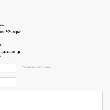
вий
на, 50% акрил
O
 сумка шопер
р
Увійти за допомогою