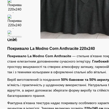
Опис
Покривало La Modno Corn Anthracite 220x240
Покривало La Modno Corn Anthracite
— стильне в'язане покр
стане елегантним доповненням сучасного інтер'єру.
Глибокий
простору вишуканості та створює атмосферу затишку, гармонійн
так і з темними кольорами в оформленні спальні або вітальні.
Виріб виготовлений із поєднання
50% бавовни та 50% акрил
м'якість і практичність у щоденному використанні. Натуральна 
відчуття, а акрил допомагає зберігати форму виробу та стійкіст
багаторазового прання.
Фактурна в'язана текстура надає покривалу особливого характ
акцентом в інтер'єрі. Завдяки великому розміру
220х240 см
пок