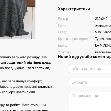
Характеристики
Розмір
220х240
Колір
антрацито
Склад
50% бавов
Країна виробництва
Туреччина
Бренд
LA MODN
Упаковка
бавовняна
Новий відгук або комента
ивало великого розміру, яке
 антрацитовий відтінок
додає
о поєднуючись як зі світлими,
у
, що забезпечує комфорт,
бавовна дарує приємні тактильні
ь кольору навіть після
еру та робить його стильним
ривало чудово підходить для