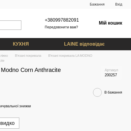
Бажання
Вхід
+380997882091
Мій кошик
Передзвонити вам?
КУХНЯ
LAINE відповідає
ліжко
В'язані покривала
В'язані покривала LA MODNO
ite
Modno Corn Anthracite
Артикул
200257
В бажання
ичувальної знижки
швидко