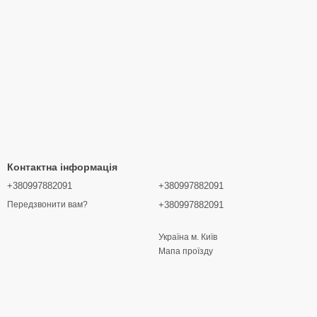
Контактна інформація
+380997882091
+380997882091
+380997882091
Передзвонити вам?
Україна м. Київ
Мапа проїзду