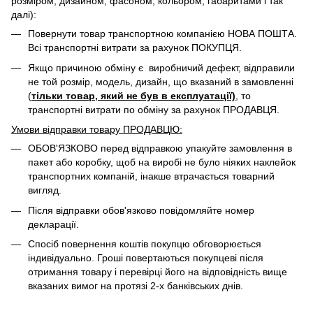
розміром, дизайном, фасоном, кольором, габаритами і так
далі):
Повернути товар транспортною компанією НОВА ПОШТА.
Всі транспортні витрати за рахунок ПОКУПЦЯ.
Якщо причиною обміну є виробничий дефект, відправили
не той розмір, модель, дизайн, що вказаний в замовленні
(
тільки товар, який не був в експлуатації)
, то
транспортні витрати по обміну за рахунок ПРОДАВЦЯ. ​
Умови відправки товару ПРОДАВЦЮ:
ОБОВ'ЯЗКОВО перед відправкою упакуйте замовлення в
пакет або коробку, щоб на виробі не було ніяких наклейок
транспортних компаній, інакше втрачається товарний
вигляд.
Після відправки обов'язково повідомляйте номер
декларації.
Спосіб повернення коштів покупцю обговорюється
індивідуально. Гроші повертаються покупцеві після
отримання товару і перевірці його на відповідність вище
вказаних вимог на протязі 2-х банківських днів.