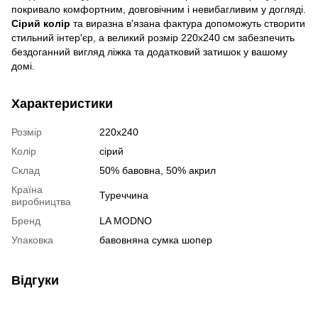
покривало комфортним, довговічним і невибагливим у догляді.
Сірий
колір
та виразна в'язана фактура допоможуть створити
стильний інтер'єр, а великий розмір 220х240 см забезпечить
бездоганний вигляд ліжка та додатковий затишок у вашому
домі.
Характеристики
Розмір
220х240
Колір
сірий
Склад
50% бавовна, 50% акрил
Країна
Туреччина
виробництва
Бренд
LA MODNO
Упаковка
бавовняна сумка шопер
Відгуки