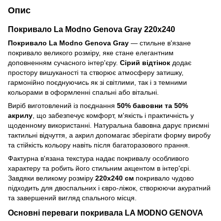
Опис
Покривало La Modno
Genova Gray
220x240
Покривало La Modno
Genova Gray
— стильне в'язане
покривало великого розміру, яке стане елегантним
доповненням сучасного інтер'єру.
Сірий
відтінок
додає
простору вишуканості та створює атмосферу затишку,
гармонійно поєднуючись як зі світлими, так і з темними
кольорами в оформленні спальні або вітальні.
Виріб виготовлений із поєднання
50% бавовни та 50%
акрилу
, що забезпечує комфорт, м'якість і практичність у
щоденному використанні. Натуральна бавовна дарує приємні
тактильні відчуття, а акрил допомагає зберігати форму виробу
та стійкість кольору навіть після багаторазового прання.
Фактурна в'язана текстура надає покривалу особливого
характеру та робить його стильним акцентом в інтер'єрі.
Завдяки великому розміру
220х240 см
покривало чудово
підходить для двоспальних і євро-ліжок, створюючи акуратний
та завершений вигляд спального місця.
Основні переваги покривала LA MODNO GENOVA