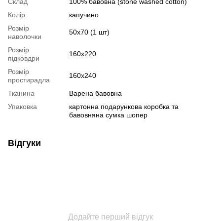
Склад
100% бавовна (stone washed cotton)
Колір
капучино
Розмір
50х70 (1 шт)
наволочки
Розмір
160х220
підковдри
Розмір
160х240
простирадла
Тканина
Варена бавовна
Упаковка
картонна подарункова коробка та
бавовняна сумка шопер
Відгуки
Додайте перший відгук