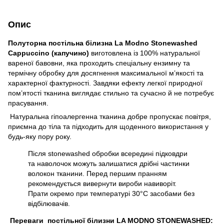
Опис
Полуторна постільна білизна La Modno Stonewashed
Cappuccino (капучино)
виготовлена із 100% натуральної
вареної бавовни, яка проходить спеціальну ензимну та
термічну обробку для досягнення максимальної м’якості та
характерної фактурності. Завдяки ефекту легкої природної
пом’ятості тканина виглядає стильно та сучасно й не потребує
прасування.
Натуральна гіпоалергенна тканина добре пропускає повітря,
приємна до тіла та підходить для щоденного використання у
будь-яку пору року.
Після stonewashed обробки всередині підковдри
та наволочок можуть залишатися дрібні частинки
волокон тканини. Перед першим пранням
рекомендується вивернути вироби навиворіт.
Прати окремо при температурі 30°C засобами без
відбілювачів.
П
ереваги постільної білизни LA MODNO STONEWASHED: