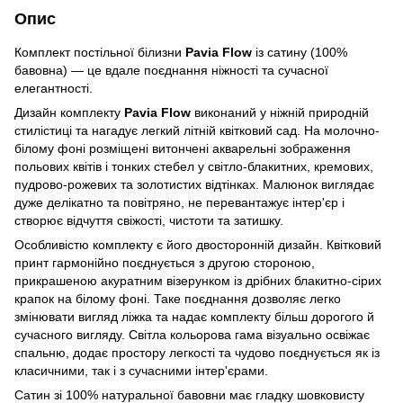
Опис
Комплект постільної білизни
Pavia Flow
із сатину (100%
бавовна) — це вдале поєднання ніжності та сучасної
елегантності.
Дизайн комплекту
Pavia Flow
виконаний у ніжній природній
стилістиці та нагадує легкий літній квітковий сад. На молочно-
білому фоні розміщені витончені акварельні зображення
польових квітів і тонких стебел у світло-блакитних, кремових,
пудрово-рожевих та золотистих відтінках. Малюнок виглядає
дуже делікатно та повітряно, не перевантажує інтер'єр і
створює відчуття свіжості, чистоти та затишку.
Особливістю комплекту є його двосторонній дизайн. Квітковий
принт гармонійно поєднується з другою стороною,
прикрашеною акуратним візерунком із дрібних блакитно-сірих
крапок на білому фоні. Таке поєднання дозволяє легко
змінювати вигляд ліжка та надає комплекту більш дорогого й
сучасного вигляду. Світла кольорова гама візуально освіжає
спальню, додає простору легкості та чудово поєднується як із
класичними, так і з сучасними інтер'єрами.
Сатин зі 100% натуральної бавовни має гладку шовковисту