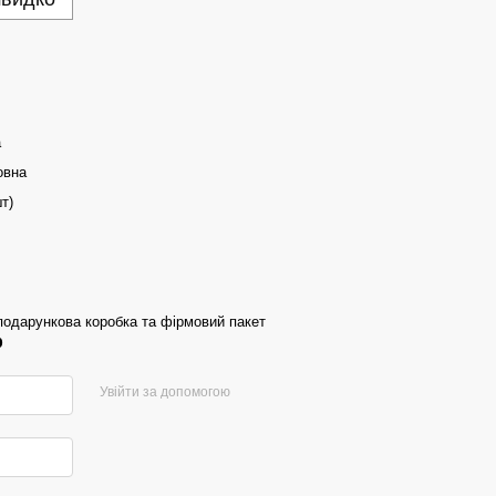
а
овна
т)
подарункова коробка та фірмовий пакет
р
Увійти за допомогою