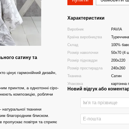
Характеристики
Виробник
PAVIA
Країна виробництва
Туреччин
Склад
100% бав
Розмір наволочки
50х70 (4 ш
льного сатину та
Розмір підковдри
200х220
Розмір простирадла
240х260
хто цінує гармонійний дизайн,
Тканина
Сатин
Упаковка
картонна 
им принтом, а однотонні сіро-
Новий відгук або комента
овнюють композицію, роблячи
 натуральної тканини
егким благородним блиском.
е пропускає повітря та сприяє