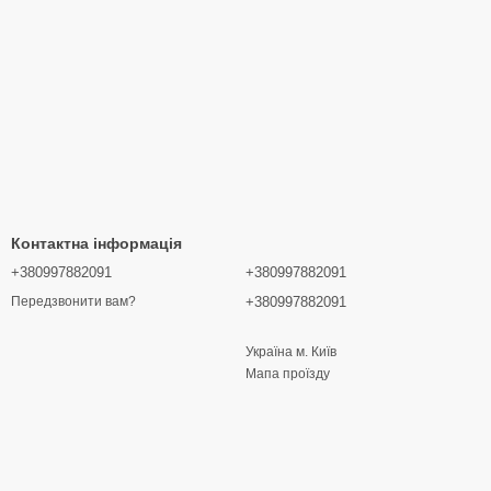
Контактна інформація
+380997882091
+380997882091
+380997882091
Передзвонити вам?
Україна м. Київ
Мапа проїзду