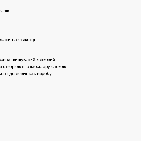
вачів
дацій на етикетці
вовни, вишуканий квітковий
тінки створюють атмосферу спокою
он і довговічність виробу