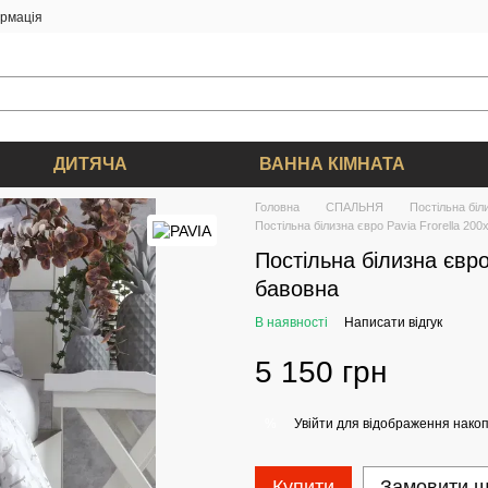
ормація
ДИТЯЧА
ВАННА КІМНАТА
Головна
СПАЛЬНЯ
Постільна біл
Постільна білизна євро Pavia Frorella 20
Постільна білизна євро
бавовна
В наявності
Написати відгук
5 150 грн
Увійти
для відображення накоп
%
Купити
Замовити 