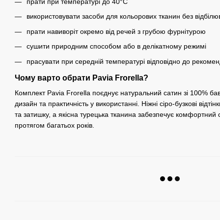
прати при температурі до 40°C
використовувати засоби для кольорових тканин без відбілю
прати навиворіт окремо від речей з грубою фурнітурою
сушити природним способом або в делікатному режимі
прасувати при середній температурі відповідно до рекомен
Чому варто обрати Pavia Frorella?
Комплект Pavia Frorella поєднує натуральний сатин зі 100% ба
дизайн та практичність у використанні. Ніжні сіро-бузкові від
та затишку, а якісна турецька тканина забезпечує комфортний с
протягом багатьох років.