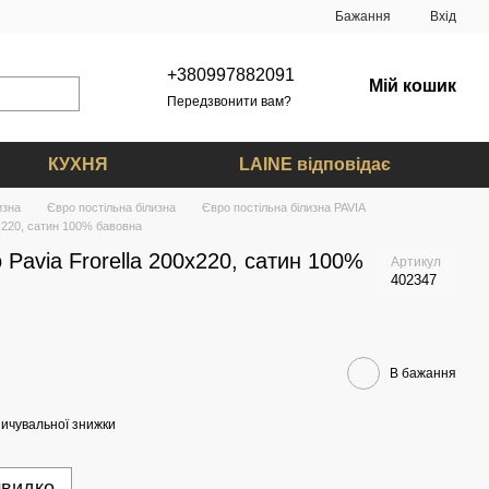
Бажання
Вхід
+380997882091
Мій кошик
Передзвонити вам?
КУХНЯ
LAINE відповідає
изна
Євро постільна білизна
Євро постільна білизна PAVIA
0x220, сатин 100% бавовна
 Pavia Frorella 200x220, сатин 100%
Артикул
402347
В бажання
ичувальної знижки
швидко