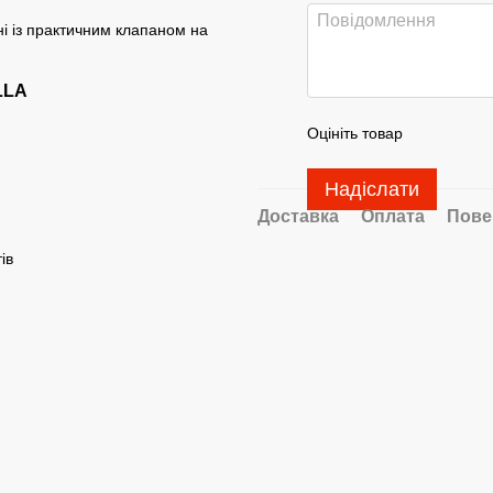
ні із практичним клапаном на
LLA
Оцініть товар
Надіслати
Доставка
Оплата
Пове
ів