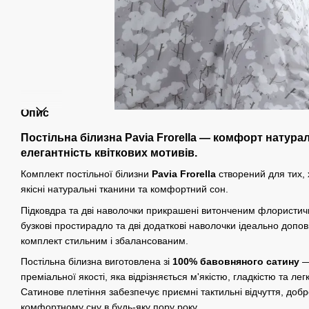
Опис
Постільна білизна Pavia Frorella — комфорт натура
елегантність квіткових мотивів.
Комплект постільної білизни
Pavia Frorella
створений для тих, 
якісні натуральні тканини та комфортний сон.
Підковдра та дві наволочки прикрашені витонченим флористичн
бузкові простирадло та дві додаткові наволочки ідеально доп
комплект стильним і збалансованим.
Постільна білизна виготовлена зі
100% бавовняного сатину
—
преміальної якості, яка відрізняється м'якістю, гладкістю та л
Сатинове плетіння забезпечує приємні тактильні відчуття, добр
комфортному сну в будь-яку пору року.