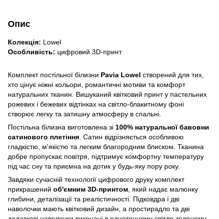
Опис
Колекція:
Lowel
Особливість:
цифровий 3D-принт
Комплект постільної білизни
Pavia Lowel
створений для тих,
хто цінує ніжні кольори, романтичні мотиви та комфорт
натуральних тканин. Вишуканий квітковий принт у пастельних
рожевих і бежевих відтінках на світло-блакитному фоні
створює легку та затишну атмосферу в спальні.
Постільна білизна виготовлена зі
100% натуральної бавовни
сатинового плетіння
. Сатин відрізняється особливою
гладкістю, м'якістю та легким благородним блиском. Тканина
добре пропускає повітря, підтримує комфортну температуру
під час сну та приємна на дотик у будь-яку пору року.
Завдяки сучасній технології цифрового друку комплект
прикрашений
об'ємним 3D-принтом
, який надає малюнку
глибини, деталізації та реалістичності. Підковдра і дві
наволочки мають квітковий дизайн, а простирадло та дві
додаткові наволочки виконані в однотонному світло зеленому