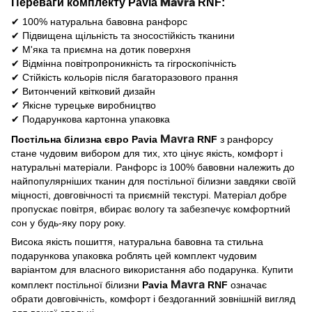
Mavra
Переваги комплекту
Pavia
RNF
:
✔ 100% натуральна бавовна ранфорс
✔ Підвищена щільність та зносостійкість тканини
✔ М'яка та приємна на дотик поверхня
✔ Відмінна повітропроникність та гігроскопічність
✔ Стійкість кольорів після багаторазового прання
✔ Витончений квітковий дизайн
✔ Якісне турецьке виробництво
✔ Подарункова картонна упаковка
Mavra
Постільна білизна євро
Pavia
RNF
з ранфорсу
стане чудовим вибором для тих, хто цінує якість, комфорт і
натуральні матеріали. Ранфорс із 100% бавовни належить до
найпопулярніших тканин для постільної білизни завдяки своїй
міцності, довговічності та приємній текстурі. Матеріал добре
пропускає повітря, вбирає вологу та забезпечує комфортний
сон у будь-яку пору року.
Висока якість пошиття, натуральна бавовна та стильна
подарункова упаковка роблять цей комплект чудовим
варіантом для власного використання або подарунка. Купити
Mavra
комплект постільної білизни
Pavia
RNF
означає
обрати довговічність, комфорт і бездоганний зовнішній вигляд