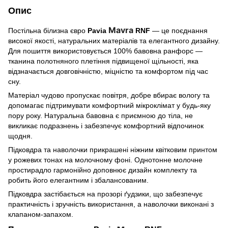
Опис
Mavra
Постільна білизна євро
Pavia
RNF
— це поєднання
високої якості, натуральних матеріалів та елегантного дизайну.
Для пошиття використовується 100% бавовна ранфорс —
тканина полотняного плетіння підвищеної щільності, яка
відзначається довговічністю, міцністю та комфортом під час
сну.
Матеріал чудово пропускає повітря, добре вбирає вологу та
допомагає підтримувати комфортний мікроклімат у будь-яку
пору року. Натуральна бавовна є приємною до тіла, не
викликає подразнень і забезпечує комфортний відпочинок
щодня.
Підковдра та наволочки прикрашені ніжним квітковим принтом
у рожевих тонах на молочному фоні. Однотонне молочне
простирадло гармонійно доповнює дизайн комплекту та
робить його елегантним і збалансованим.
Підковдра застібається на прозорі ґудзики, що забезпечує
практичність і зручність використання, а наволочки виконані з
клапаном-запахом.