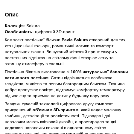
Опис
Колекція:
Sakura
Особливість:
цифровий 3D-принт
Комплект постільної білизни
Pavia Sakura
створений для тих,
хто цінує ніжні кольори, романтичні мотиви та комфорт
натуральних тканин. Вишуканий квітковий принт сакури у
пастельних відтінках на світлому фоні створює легку та
затишну атмосферу в спальні.
Постільна білизна виготовлена зі
100% натуральної бавовни
сатинового плетіння
. Сатин відрізняється особливою
гладкістю, м'якістю та легким благородним блиском. Тканина
добре пропускає повітря, підтримує комфортну температуру
під час сну та приємна на дотик у будь-яку пору року.
Завдяки сучасній технології цифрового друку комплект
прикрашений
об'ємним 3D-принтом
, який надає малюнку
глибини, деталізації та реалістичності. Підковдра і дві
наволочки мають квітковий дизайн, а простирадло та дві
додаткові наволочки виконані в однотонному світло
зеленому кольорі, що створює гармонійне поєднання та