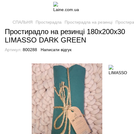
СПАЛЬНЯ
Простирадла
Простирадла на резинці
Простира
Простирадло на резинці 180х200х30
LIMASSO DARK GREEN
Артикул:
800288
Написати відгук