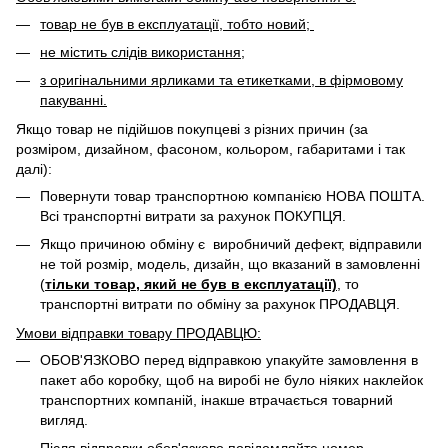
товар не був в експлуатації, тобто новий;
не містить слідів використання;
з оригінальними ярликами та етикетками, в фірмовому
пакуванні.
Якщо товар не підійшов покупцеві з різних причин (за
розміром, дизайном, фасоном, кольором, габаритами і так
далі):
Повернути товар транспортною компанією НОВА ПОШТА.
Всі транспортні витрати за рахунок ПОКУПЦЯ.
Якщо причиною обміну є виробничий дефект, відправили
не той розмір, модель, дизайн, що вказаний в замовленні
(
тільки товар, який не був в експлуатації)
, то
транспортні витрати по обміну за рахунок ПРОДАВЦЯ. ​
Умови відправки товару ПРОДАВЦЮ:
ОБОВ'ЯЗКОВО перед відправкою упакуйте замовлення в
пакет або коробку, щоб на виробі не було ніяких наклейок
транспортних компаній, інакше втрачається товарний
вигляд.
Після відправки обов'язково повідомляйте номер