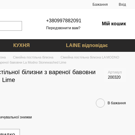
Бажання
Вхід
+380997882091
Мій кошик
Передзвонити вам?
КУХНЯ
LAINE відповідає
изна
Сімейна постільна білизна
Сімейна постільна білизна LA MODNO
вареної бавовни La Modno Stonewashed Lime
тільної білизни з вареної бавовни
Артикул
200320
 Lime
В бажання
ичувальної знижки
швидко