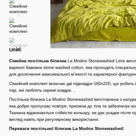
Опис
Сімейн
а
постільн
а
білизн
а
La Modno Stonewashed Lime вигот
вареної бавовни stone washed cotton, яка проходить спеціальн
для досягнення максимальної м’якості та характерної фактурно
Сімейний комплект включає дві підковдри 160х220, що робить
пар, які люблять окремі ковдри. .
Постільна білизна La Modno Stonewashed виготовлена з натура
яка добре пропускає повітря, приємна до тіла та забезпечує ко
Тканина відзначається стійкістю кольору, не дає усадки після 
вигляд навіть при регулярному використанні.
Переваги постільної білизни La Modno Stonewashed: