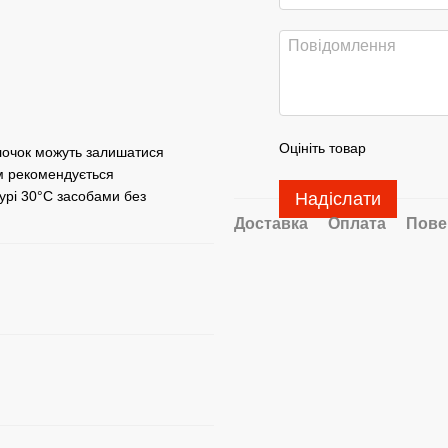
Оцініть товар
лочок можуть залишатися
м рекомендується
урі 30°C засобами без
Надіслати
Доставка
Оплата
Пове