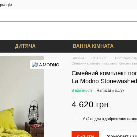
ормація
ДИТЯЧА
ВАННА КІМНАТА
Головна
СПАЛЬНЯ
Постільна біл
Сімейний комплект постільної білизни з 
Сімейний комплект пос
La Modno Stonewashed
В наявності
Написати відгук
4 620 грн
Увійти
для відображення накоп
%
Купити
Замовити 