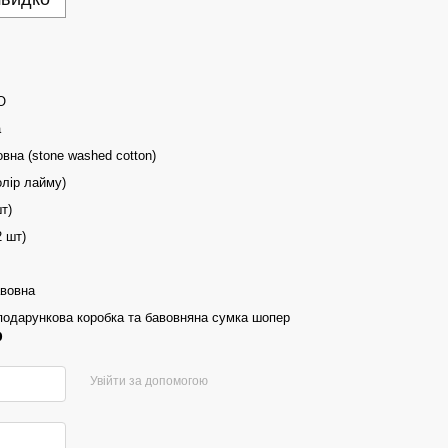
O
а
вна (stone washed cotton)
олір лайму)
т)
2 шт)
авовна
подарункова коробка та бавовняна сумка шопер
р
Увійти за допомогою