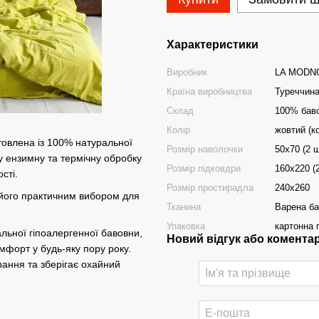
Характеристики
Виробник
LA MODN
Країна виробництва
Туреччин
Склад
100% баво
Колір
жовтий (к
овлена із 100% натуральної
Розмір наволочки
50х70 (2 ш
у ензимну та термічну обробку
Розмір підковдри
160х220 (
сті.
Розмір простирадла
240х260
 його практичним вибором для
Тканина
Варена б
Упаковка
картонна 
льної гіпоалергенної бавовни,
Новий відгук або комента
мфорт у будь-яку пору року.
прання та зберігає охайний