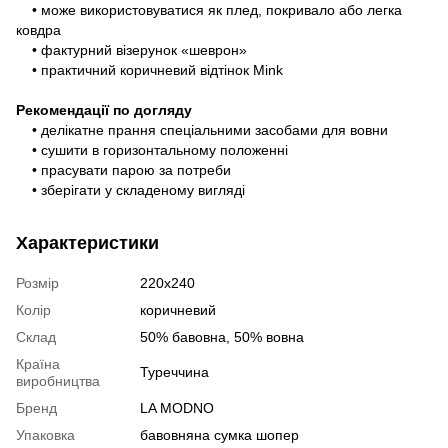
• може використовуватися як плед, покривало або легка
ковдра
• фактурний візерунок «шеврон»
• практичний коричневий відтінок Mink
Рекомендації по догляду
• делікатне прання спеціальними засобами для вовни
• сушити в горизонтальному положенні
• прасувати парою за потреби
• зберігати у складеному вигляді
Характеристики
Розмір
220х240
Колір
коричневий
Склад
50% бавовна, 50% вовна
Країна
Туреччина
виробництва
Бренд
LA MODNO
Упаковка
бавовняна сумка шопер