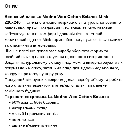
Опис
Вовняний плед La Modno WoolCotton Balance Mink
220x240
— стильне в'язане покривало з натуральної вовняно-
бавовняної пряжі. Поєднання 50% вовни та 50% бавовни
забезпечує тепло, комфорт і довговічність, а теплий
коричневий відтінок Mink гармонійно поєднується із сучасними
та класичними інтер'єрами.
Щільне плетіння допомагає виробу зберігати форму та
охайний вигляд навіть за умови щоденного використання.
Завдяки натуральному складу плед можна використовувати як
покривало на ліжко, затишний плед для відпочинку або легку
ковдру в прохолодну пору року.
Фактурний візерунок «шеврон» додає виробу об'єму та робить
його стильним акцентом в інтер'єрі спальні, вітальні чи
заміського будинку.
Переваги покривала La Modno WoolCotton Balance
• 50% вовна, 50% бавовна
• натуральний склад
• м'який і приємний до тіла
• не колеться
• щільне в'язане плетіння