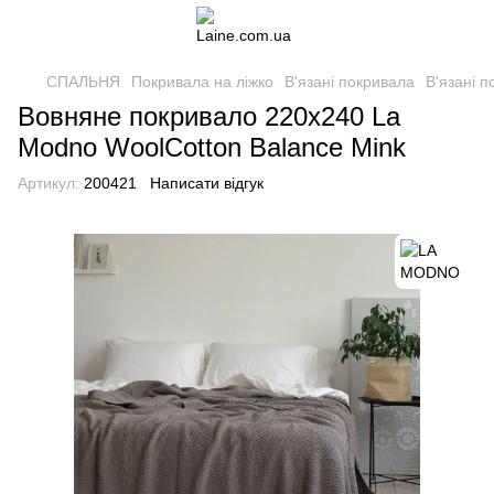
СПАЛЬНЯ
Покривала на ліжко
В'язані покривала
В'язані 
Вовняне покривало 220x240 La
Modno WoolCotton Balance Mink
Артикул:
200421
Написати відгук