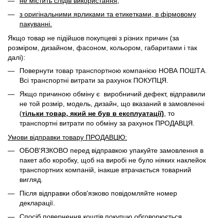
не містить слідів використання;
з оригінальними ярликами та етикетками, в фірмовому
пакуванні.
Якщо товар не підійшов покупцеві з різних причин (за
розміром, дизайном, фасоном, кольором, габаритами і так
далі):
Повернути товар транспортною компанією НОВА ПОШТА.
Всі транспортні витрати за рахунок ПОКУПЦЯ.
Якщо причиною обміну є виробничий дефект, відправили
не той розмір, модель, дизайн, що вказаний в замовленні
(
тільки товар, який не був в експлуатації)
, то
транспортні витрати по обміну за рахунок ПРОДАВЦЯ. ​
Умови відправки товару ПРОДАВЦЮ:
ОБОВ'ЯЗКОВО перед відправкою упакуйте замовлення в
пакет або коробку, щоб на виробі не було ніяких наклейок
транспортних компаній, інакше втрачається товарний
вигляд.
Після відправки обов'язково повідомляйте номер
декларації.
Спосіб повернення коштів покупцю обговорюється