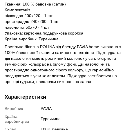
Тканина: 100 % бавовна (сатин)
Комплектація:
підковдра 200х220 - 1 шт
простирадло 240х260 - 1 шт
наволочка 50х70 - 4 шт
Упаковка: картонна подарункова коробка
Країна виробник: Туреччина
Постільна білизна POLINA від бренду PAVIA home виконана з
100% бавовняної тканини сатинового плетіння. Підковдра та
дві наволочки мають рослинний малюнок у світло-сірих та
темно-сірих кольорах на білому фоні. Дві наволочки та
простирадло однотонного сірого кольору, що гармонійно
поєднуються з усім комплектом. Підковдра застібається на
прозорі гудзики, наволочки виконані на запах.
Характеристики
Виробник
PAVIA
Країна
Туреччина
виробництва
Склад
100% бавовна