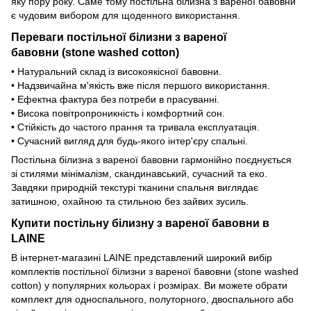
яку пору року. Саме тому постільна білизна з вареної бавовни
є чудовим вибором для щоденного використання.
Переваги постільної білизни з вареної
бавовни (stone washed cotton)
• Натуральний склад із високоякісної бавовни.
• Надзвичайна м'якість вже після першого використання.
• Ефектна фактура без потреби в прасуванні.
• Висока повітропроникність і комфортний сон.
• Стійкість до частого прання та тривала експлуатація.
• Сучасний вигляд для будь-якого інтер'єру спальні.
Постільна білизна з вареної бавовни гармонійно поєднується
зі стилями мінімалізм, скандинавський, сучасний та еко.
Завдяки природній текстурі тканини спальня виглядає
затишною, охайною та стильною без зайвих зусиль.
Купити постільну білизну з вареної бавовни в
LAINE
В інтернет-магазині LAINE представлений широкий вибір
комплектів постільної білизни з вареної бавовни (stone washed
cotton) у популярних кольорах і розмірах. Ви можете обрати
комплект для односпального, полуторного, двоспального або