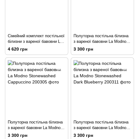
Сімейний комплект постільної
Полуторна постільна білизна
білизни з вареної бавовни La
з вареної бавовни La Modno
Modno Stonewashed Gray
Stonewashed Beige
4 620 грн
3 300 грн
Полуторна постільна білизна
Полуторна постільна білизна
з вареної бавовни La Modno
з вареної бавовни La Modno
Stonewashed Cappuccino
Stonewashed Dark Blueberry
3 300 грн
3 300 грн