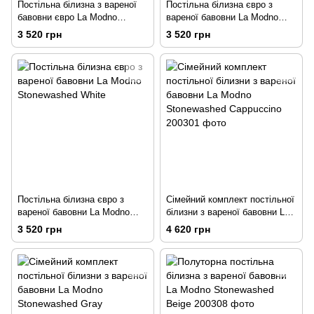
Постільна білизна з вареної
Постільна білизна євро з
бавовни євро La Modno
вареної бавовни La Modno
Stonewashed Cappuccino
Stonewashed Gray
3 520 грн
3 520 грн
200x220
Постільна білизна євро з
Сімейний комплект постільної
вареної бавовни La Modno
білизни з вареної бавовни La
Stonewashed White
Modno Stonewashed
3 520 грн
4 620 грн
Cappuccino