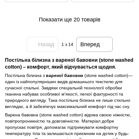
Показати ще 20 товарів
Назад
Вперед
1
з 14
Постільна білизна з вареної бавовни (stone washed
cotton) – комфорт, який відчувається щодня.
Постільна білизна з
вареної бавовни
(stone washed cotton)—
один із найпопулярніших видів домашнього текстилю для
сучасної спальні. Завдяки спеціальній технології обробки
тканина набуває особливої м'якості, легкої фактурності та
природного вигляду. Така постільна білизна не лише стильно
виглядає, а й забезпечує максимальний комфорт під час сну.
Варена бавовна (stone washed cotton) відома своєю ніжністю,
повітропроникністю та довговічністю. Матеріал добре
пропускає повітря, допомагає підтримувати комфортну
температуру тіла та залишається приємним на дотик у будь-