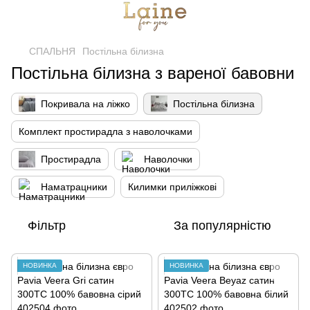
СПАЛЬНЯ
Постільна білизна
Постільна білизна з вареної бавовни
Покривала на ліжко
Постільна білизна
Комплект простирадла з наволочками
Простирадла
Наволочки
Наматрацники
Килимки приліжкові
Фільтр
За популярністю
НОВИНКА
НОВИНКА