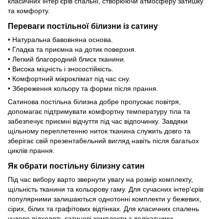
класичних інтер'єрів спальні, створюючи атмосферу затишку
та комфорту.
Переваги постільної білизни із сатину
• Натуральна бавовняна основа.
• Гладка та приємна на дотик поверхня.
• Легкий благородний блиск тканини.
• Висока міцність і зносостійкість.
• Комфортний мікроклімат під час сну.
• Збереження кольору та форми після прання.
Сатинова постільна білизна добре пропускає повітря,
допомагає підтримувати комфортну температуру тіла та
забезпечує приємні відчуття під час відпочинку. Завдяки
щільному переплетенню ниток тканина служить довго та
зберігає свій презентабельний вигляд навіть після багатьох
циклів прання.
Як обрати постільну білизну сатин
Під час вибору варто звернути увагу на розмір комплекту,
щільність тканини та кольорову гаму. Для сучасних інтер'єрів
популярними залишаються однотонні комплекти у бежевих,
сірих, білих та графітових відтінках. Для класичних спалень
чудово підходять сатинові комплекти з делікатними