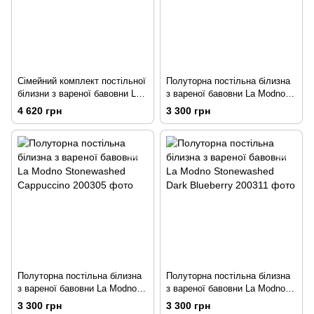
Сімейний комплект постільної
Полуторна постільна білизна
білизни з вареної бавовни La
з вареної бавовни La Modno
Modno Stonewashed Gray
Stonewashed Beige
4 620 грн
3 300 грн
Полуторна постільна білизна
Полуторна постільна білизна
з вареної бавовни La Modno
з вареної бавовни La Modno
Stonewashed Cappuccino
Stonewashed Dark Blueberry
3 300 грн
3 300 грн