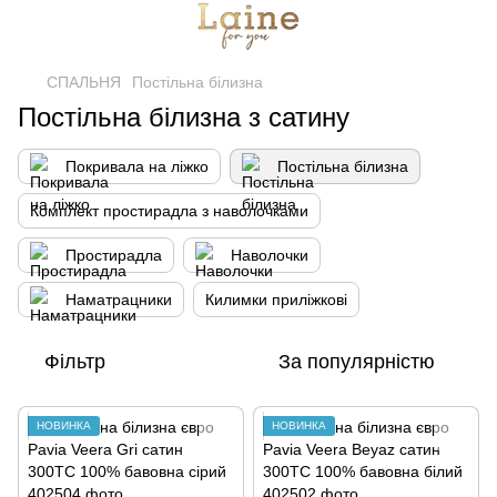
СПАЛЬНЯ
Постільна білизна
Постільна білизна з сатину
Покривала на ліжко
Постільна білизна
Комплект простирадла з наволочками
Простирадла
Наволочки
Наматрацники
Килимки приліжкові
Фільтр
За популярністю
НОВИНКА
НОВИНКА