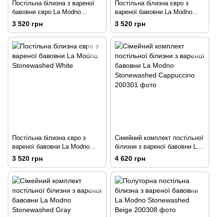
Постільна білизна з вареної
Постільна білизна євро з
бавовни євро La Modno
вареної бавовни La Modno
Stonewashed Cappuccino
Stonewashed Gray
3 520 грн
3 520 грн
200x220
Постільна білизна євро з
Сімейний комплект постільної
вареної бавовни La Modno
білизни з вареної бавовни La
Stonewashed White
Modno Stonewashed
3 520 грн
4 620 грн
Cappuccino